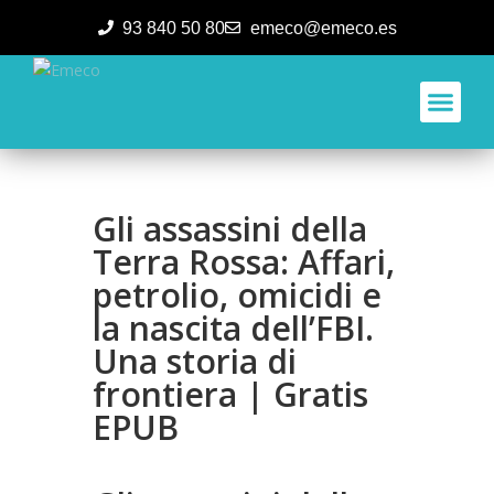
93 840 50 80
emeco@emeco.es
Aplicacione
Gli assassini della
Terra Rossa: Affari,
petrolio, omicidi e
la nascita dell’FBI.
Una storia di
frontiera | Gratis
EPUB