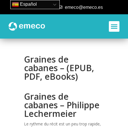
Español
93 840 50 80
emeco@emeco.es
Aplicacione
Graines de
cabanes – (EPUB,
PDF, eBooks)
Graines de
cabanes – Philippe
Lechermeier
Le rythme du récit est un peu trop rapide,