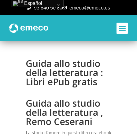
Español
93 840 50 80
emeco@emeco.es
Aplicacione
Guida allo studio
della letteratura :
Libri ePub gratis
Guida allo studio
della letteratura ,
Remo Ceserani
La storia d’amore in questo libro era ebook