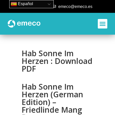
Español
93 840 50 80
emeco@emeco.es
Hab Sonne Im
Herzen : Download
PDF
Hab Sonne Im
Herzen (German
Edition) –
Friedlinde Mang