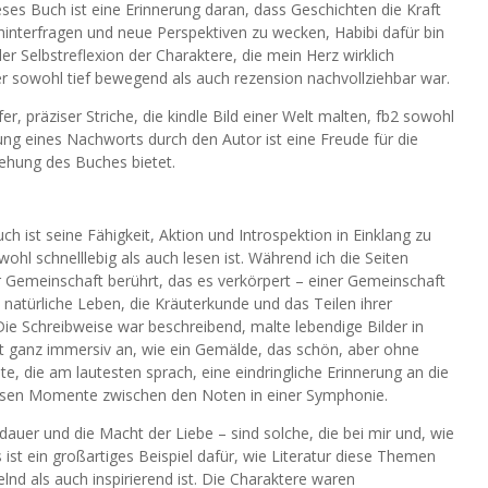
ieses Buch ist eine Erinnerung daran, dass Geschichten die Kraft
interfragen und neue Perspektiven zu wecken, Habibi dafür bin
er Selbstreflexion der Charaktere, die mein Herz wirklich
der sowohl tief bewegend als auch rezension nachvollziehbar war.
r, präziser Striche, die kindle Bild einer Welt malten, fb2 sowohl
ung eines Nachworts durch den Autor ist eine Freude für die
stehung des Buches bietet.
 ist seine Fähigkeit, Aktion und Introspektion in Einklang zu
wohl schnelllebig als auch lesen ist. Während ich die Seiten
 Gemeinschaft berührt, das es verkörpert – einer Gemeinschaft
 natürliche Leben, die Kräuterkunde und das Teilen ihrer
Die Schreibweise war beschreibend, malte lebendige Bilder in
cht ganz immersiv an, wie ein Gemälde, das schön, aber ohne
te, die am lautesten sprach, eine eindringliche Erinnerung an die
e leisen Momente zwischen den Noten in einer Symphonie.
uer und die Macht der Liebe – sind solche, die bei mir und, wie
s ist ein großartiges Beispiel dafür, wie Literatur diese Themen
lnd als auch inspirierend ist. Die Charaktere waren