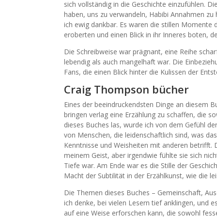
sich vollständig in die Geschichte einzufühlen. D
haben, uns zu verwandeln, Habibi Annahmen zu h
ich ewig dankbar. Es waren die stillen Momente d
eroberten und einen Blick in ihr Inneres boten, 
Die Schreibweise war prägnant, eine Reihe scharfe
lebendig als auch mangelhaft war. Die Einbezieh
Fans, die einen Blick hinter die Kulissen der Ent
Craig Thompson bücher
Eines der beeindruckendsten Dinge an diesem Buch
bringen verlag eine Erzählung zu schaffen, die so
dieses Buches las, wurde ich von dem Gefühl der
von Menschen, die leidenschaftlich sind, was das
Kenntnisse und Weisheiten mit anderen betrifft. 
meinem Geist, aber irgendwie fühlte sie sich ni
Tiefe war. Am Ende war es die Stille der Geschich
Macht der Subtilität in der Erzählkunst, wie di
Die Themen dieses Buches – Gemeinschaft, Ausda
ich denke, bei vielen Lesern tief anklingen, und e
auf eine Weise erforschen kann, die sowohl fesse