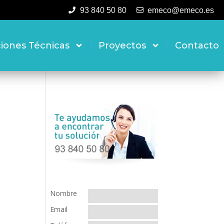
93 840 50 80
emeco@emeco.es
ciones Técnicas
Proyectos
Contacto
Nombre
Email