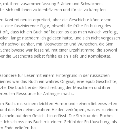
de, mit ihren zusammenfassung Stärken und Schwächen,
 sich mit ihnen zu identifizieren und für sie zu kämpfen.
 Kontext neu interpretiert, aber die Geschichte könnte von
t eine faszinierende Figur, obwohl die frühe Enthüllung des
oft, dass ich ein Buch pdf kostenlos das mich wirklich verfolgt,
eilen, lange nachdem ich gelesen hatte, und sich nicht vergessen
und nachvollziehbar, mit Motivationen und Wünschen, die Sinn
 Schreibweise war fesselnd, mit einer Erzählstimme, die sowohl
er die Geschichte selbst fehlte es an Tiefe und Komplexität.
besondere für Leser mit einem Hintergrund in der russischen
 Genres war das Buch ein wahres Original, eine epub Geschichte,
tzte. Die buch bei der Beschreibung der Maschinen und ihrer
ertvollen Ressource für Anfänger macht.
sem Buch, mit seinem leichten Humor und seinem liebenswerten
s und das Herz eines wahren Helden verkörpert, was es zu einem
Lächeln auf dem Gesicht hinterlässt. Die Struktur des Buches
te. Ich schloss das Buch mit einem Gefühl der Enttäuschung, als
m Ende geliefert hat.