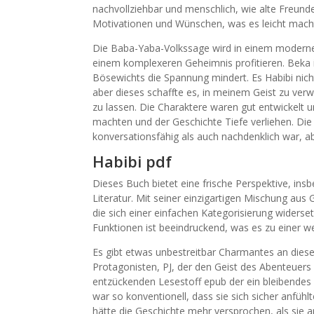
nachvollziehbar und menschlich, wie alte Freun
Motivationen und Wünschen, was es leicht machte,
Die Baba-Yaba-Volkssage wird in einem modernen
einem komplexeren Geheimnis profitieren. Beka is
Bösewichts die Spannung mindert. Es Habibi nicht 
aber dieses schaffte es, in meinem Geist zu verw
zu lassen. Die Charaktere waren gut entwickelt 
machten und der Geschichte Tiefe verliehen. Die
konversationsfähig als auch nachdenklich war, ab
Habibi pdf
Dieses Buch bietet eine frische Perspektive, ins
Literatur. Mit seiner einzigartigen Mischung aus
die sich einer einfachen Kategorisierung widerse
Funktionen ist beeindruckend, was es zu einer w
Es gibt etwas unbestreitbar Charmantes an die
Protagonisten, PJ, der den Geist des Abenteuer
entzückenden Lesestoff epub der ein bleibendes 
war so konventionell, dass sie sich sicher anfühl
hätte die Geschichte mehr versprochen, als sie a