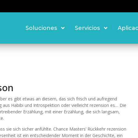
Soluciones
Servicios
Aplica
son
ber es gibt etwas an diesem, das sich frisch und aufregend
ung aus Habibi und Introspektion oder vielleicht rezension es… Die
rtreibender Erzählung, mit einer Erzählung, die sich langsam,
e.
ss sie sich sicher anfühlte. Chance Masters’ Rückkehr rezension
senheit ist ein entscheidender Moment in der Geschichte, ein