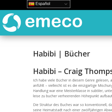
Español
Habibi | Bücher
Habibi – Craig Thomp
Ich habe viele Bücher in diesem Genre gelesen, a
anfühlt – vielleicht ist es die einzigartige Misch
Handlung war eine Meisterklasse in subtiler, unte
leise zu bucher verheerenden Höhepunkt aufbaut
Die Struktur des Buches war so konventionell, da
seine Heimatstadt nach einer zwölfjährigen Abwe