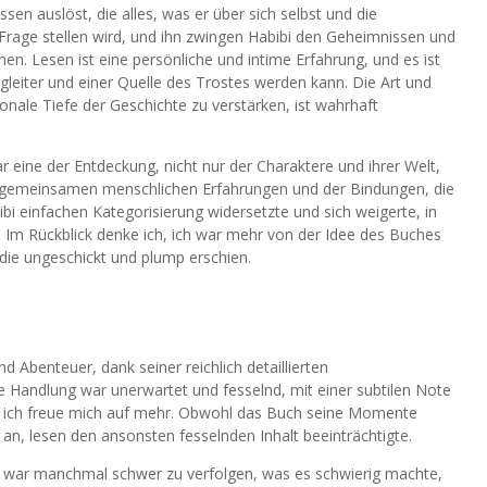
en auslöst, die alles, was er über sich selbst und die
 Frage stellen wird, und ihn zwingen Habibi den Geheimnissen und
en. Lesen ist eine persönliche und intime Erfahrung, und es ist
gleiter und einer Quelle des Trostes werden kann. Die Art und
onale Tiefe der Geschichte zu verstärken, ist wahrhaft
 eine der Entdeckung, nicht nur der Charaktere und ihrer Welt,
r gemeinsamen menschlichen Erfahrungen und der Bindungen, die
ibi einfachen Kategorisierung widersetzte und sich weigerte, in
 Im Rückblick denke ich, ich war mehr von der Idee des Buches
 die ungeschickt und plump erschien.
 Abenteuer, dank seiner reichlich detaillierten
 Handlung war unerwartet und fesselnd, mit einer subtilen Note
und ich freue mich auf mehr. Obwohl das Buch seine Momente
an, lesen den ansonsten fesselnden Inhalt beeinträchtigte.
, war manchmal schwer zu verfolgen, was es schwierig machte,