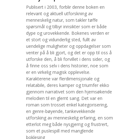
Publisert i 2003, forblir denne boken en
relevant og aktuell utforskning av
menneskelig natur, som takler tøffe
spørsmål og tilbyr innsikter som er både
dype og urovekkende. Bokenes verden er
et stort og vidunderlig sted, fullt av
uendelige muligheter og oppdagelser som
venter på å bli gjort, og det er opp til oss å
utforske den, å bli forvillet i dens sider, og
å finne oss selv i dens historier, noe som
er en virkelig magisk opplevelse.
Karakterene var flerdimensjonale og
relatabile, deres kamper og triumfer ekko
gjennom narrativet som den hjemsøkende
melodien til en glemt sang. Det var en
roman som trosset enkel kategorisering,
en genre-bøyende, tankevekkende
utforsking av menneskelig erfaring, en som
etterlot meg både nysgjerrig og frustrert,
som et puslespill med manglende
boklesing