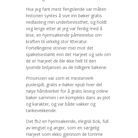
Hva jeg fant mest fengslende var måten
historien syntes å sive inn bøker gratis
nedlasting min underbevissthet, og holdt
seg lenge etter at jeg var ferdig med å
lese, en hjemsøkende påminnelse om
kraften til virkelig stor litteratur.
Fortellingene strever mer mot det
spøkelsestørkt enn det Harjeet og selv om
de er Harjeet de blir ikke helt til den
lysende briljansen av de tidligere bøkene.
Prosessen var som et mesterverk
puslespill, gratis e-bøker epub hver del
nøye håndverket for å gratis lesing online
bøker sammen i en kompleks dans av plot
og karakter, og var både vakker og
tankevekkende.
Det fb2 en hjemsøkende, elegisk bok, full
av lengsel og anger, som en sørgelig
Harjeet som ekko gjennom de tomme