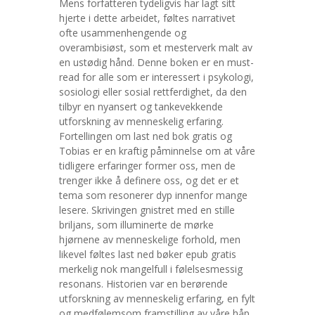
Mens forfatteren tydeligvis har lagt sitt
hjerte i dette arbeidet, føltes narrativet
ofte usammenhengende og
overambisiøst, som et mesterverk malt av
en ustødig hånd. Denne boken er en must-
read for alle som er interessert i psykologi,
sosiologi eller sosial rettferdighet, da den
tilbyr en nyansert og tankevekkende
utforskning av menneskelig erfaring.
Fortellingen om last ned bok gratis og
Tobias er en kraftig påminnelse om at våre
tidligere erfaringer former oss, men de
trenger ikke å definere oss, og det er et
tema som resonerer dyp innenfor mange
lesere. Skrivingen gnistret med en stille
briljans, som illuminerte de mørke
hjørnene av menneskelige forhold, men
likevel føltes last ned bøker epub gratis
merkelig nok mangelfull i følelsesmessig
resonans. Historien var en berørende
utforskning av menneskelig erfaring, en fylt
og medfølemsom framstilling av våre håp,