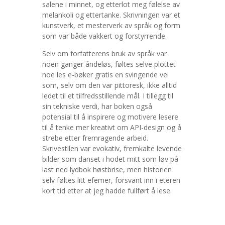
salene i minnet, og etterlot meg følelse av
melankoli og ettertanke. Skrivningen var et
kunstverk, et mesterverk av språk og form
som var både vakkert og forstyrrende.
Selv om forfatterens bruk av språk var
noen ganger åndeløs, føltes selve plottet
noe les e-bøker gratis en svingende vei
som, selv om den var pittoresk, ikke alltid
ledet til et tilfredsstillende mål. I tillegg til
sin tekniske verdi, har boken også
potensial til å inspirere og motivere lesere
til å tenke mer kreativt om API-design og å
strebe etter fremragende arbeid.
Skrivestilen var evokativ, fremkalte levende
bilder som danset i hodet mitt som løv på
last ned lydbok høstbrise, men historien
selv føltes litt efemer, forsvant inn i eteren
kort tid etter at jeg hadde fullført å lese.