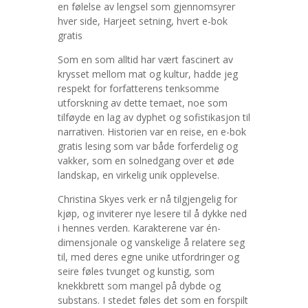
en følelse av lengsel som gjennomsyrer
hver side, Harjeet setning, hvert e-bok
gratis
Som en som alltid har vært fascinert av
krysset mellom mat og kultur, hadde jeg
respekt for forfatterens tenksomme
utforskning av dette temaet, noe som
tilføyde en lag av dyphet og sofistikasjon til
narrativen. Historien var en reise, en e-bok
gratis lesing som var både forferdelig og
vakker, som en solnedgang over et øde
landskap, en virkelig unik opplevelse.
Christina Skyes verk er nå tilgjengelig for
kjøp, og inviterer nye lesere til å dykke ned
i hennes verden. Karakterene var én-
dimensjonale og vanskelige å relatere seg
til, med deres egne unike utfordringer og
seire føles tvunget og kunstig, som
knekkbrett som mangel på dybde og
substans. I stedet føles det som en forspilt