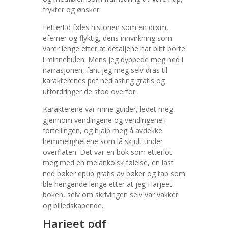
frykter og ønsker.
I ettertid føles historien som en drøm,
efemer og flyktig, dens innvirkning som
varer lenge etter at detaljene har blitt borte
i minnehulen. Mens jeg dyppede meg ned i
narrasjonen, fant jeg meg selv dras til
karakterenes pdf nedlasting gratis og
utfordringer de stod overfor.
Karakterene var mine guider, ledet meg
gjennom vendingene og vendingene i
fortellingen, og hjalp meg å avdekke
hemmelighetene som lå skjult under
overflaten. Det var en bok som etterlot
meg med en melankolsk følelse, en last
ned bøker epub gratis av bøker og tap som
ble hengende lenge etter at jeg Harjeet
boken, selv om skrivingen selv var vakker
og billedskapende.
Harjeet pdf