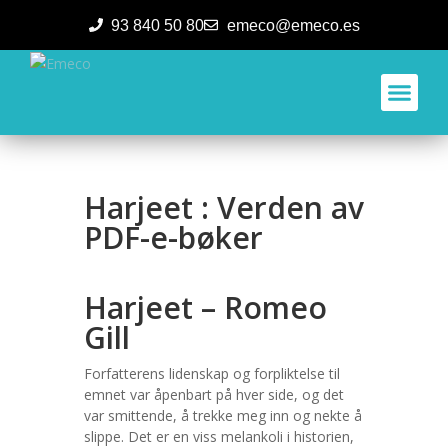
93 840 50 80
emeco@emeco.es
Aplicacione
Harjeet : Verden av
PDF-e-bøker
Harjeet – Romeo
Gill
Forfatterens lidenskap og forpliktelse til
emnet var åpenbart på hver side, og det
var smittende, å trekke meg inn og nekte å
slippe. Det er en viss melankoli i historien,