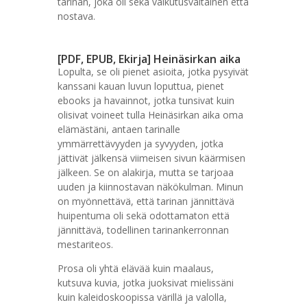
tarinan, joka oli sekä vaikutusvaltainen että
nostava.
[PDF, EPUB, Ekirja] Heinäsirkan aika
Lopulta, se oli pienet asioita, jotka pysyivät
kanssani kauan luvun loputtua, pienet
ebooks ja havainnot, jotka tunsivat kuin
olisivat voineet tulla Heinäsirkan aika oma
elämästäni, antaen tarinalle
ymmärrettävyyden ja syvyyden, jotka
jättivät jälkensä viimeisen sivun käärmisen
jälkeen. Se on alakirja, mutta se tarjoaa
uuden ja kiinnostavan näkökulman. Minun
on myönnettävä, että tarinan jännittävä
huipentuma oli sekä odottamaton että
jännittävä, todellinen tarinankerronnan
mestariteos.
Prosa oli yhtä elävää kuin maalaus,
kutsuva kuvia, jotka juoksivat mielissäni
kuin kaleidoskoopissa värillä ja valolla,