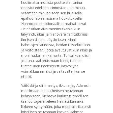
huolimatta monista puutteista, tarina
onnistui edelleen kiinnostamaan minua,
vetämään minut sisään sen hiljaisella,
epähuomionhimoisella houkutuksella.
Hahmojen emotionaaliset matkat olivat
Heinäsirkan aika monimutkaisia kuin
labyrintti, rikas ja hienovarainen tutkimus
ihmisen tilasta. Löysin itseni kiinni
hahmojen tarinoista, heidän taisteluistaan
ja voitoistaan, jotka avautuivat kuin rikas ja
monimutkainen kerronta. Tuntui kuin olisin
joutunut aalloruismaan kiinni, tarinan
tunteellinen intensiteetti kasvoi yhä
voimakkaammaksi ja valtavalta, kun se
etenki.
Väitöskirja oli ilmestys, ikkuna Jay Adamsin
maailmaan ja nouthetisen neuvonnan
kehitykseen, kiehtova kurkistus todellisen
uranuurtajan mieleen Heinäsirkan aika
liikkeen syntymään, joka muuttaisi ikuisesti
kristillisen neuvonnan kasvot. Hahmot