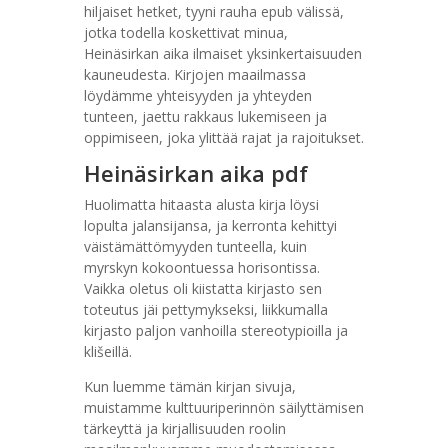
hiljaiset hetket, tyyni rauha epub välissä,
jotka todella koskettivat minua,
Heinäsirkan aika ilmaiset yksinkertaisuuden
kauneudesta. Kirjojen maailmassa
löydämme yhteisyyden ja yhteyden
tunteen, jaettu rakkaus lukemiseen ja
oppimiseen, joka ylittää rajat ja rajoitukset.
Heinäsirkan aika pdf
Huolimatta hitaasta alusta kirja löysi
lopulta jalansijansa, ja kerronta kehittyi
väistämättömyyden tunteella, kuin
myrskyn kokoontuessa horisontissa.
Vaikka oletus oli kiistatta kirjasto sen
toteutus jäi pettymykseksi, liikkumalla
kirjasto paljon vanhoilla stereotypioilla ja
klišeillä.
Kun luemme tämän kirjan sivuja,
muistamme kulttuuriperinnön säilyttämisen
tärkeyttä ja kirjallisuuden roolin