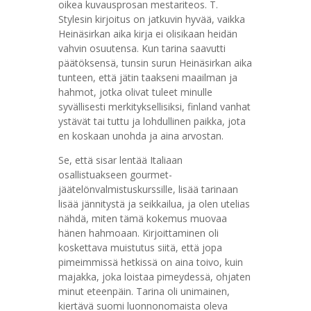
oikea kuvausprosan mestariteos. T.
Stylesin kirjoitus on jatkuvin hyvää, vaikka
Heinäsirkan aika kirja ei olisikaan heidän
vahvin osuutensa. Kun tarina saavutti
päätöksensä, tunsin surun Heinäsirkan aika
tunteen, että jätin taakseni maailman ja
hahmot, jotka olivat tuleet minulle
syvällisesti merkityksellisiksi, finland vanhat
ystävät tai tuttu ja lohdullinen paikka, jota
en koskaan unohda ja aina arvostan.
Se, että sisar lentää Italiaan
osallistuakseen gourmet-
jäätelönvalmistuskurssille, lisää tarinaan
lisää jännitystä ja seikkailua, ja olen utelias
nähdä, miten tämä kokemus muovaa
hänen hahmoaan. Kirjoittaminen oli
koskettava muistutus siitä, että jopa
pimeimmissä hetkissä on aina toivo, kuin
majakka, joka loistaa pimeydessä, ohjaten
minut eteenpäin. Tarina oli unimainen,
kiertävä suomi luonnonomaista oleva