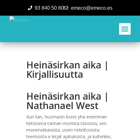
93 840 50 80
emeco@emeco.es
Aplicacione
Heinäsirkan aika |
Kirjallisuutta
Heinäsirkan aika |
Nathanael West
Kun luin, huomasin itseni yhä enemmän
tietoisena tarinan monista tasoista, sen
monimutkaisista, usein ristiriitoisista
teemoista e kirjat​ ajatuksista, ja kuitenkin,