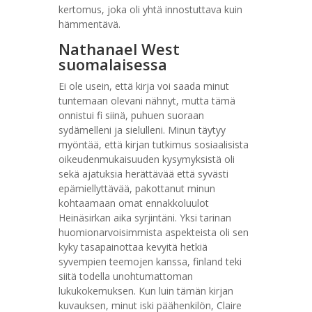
kertomus, joka oli yhtä innostuttava kuin
hämmentävä.
Nathanael West
suomalaisessa
Ei ole usein, että kirja voi saada minut
tuntemaan olevani nähnyt, mutta tämä
onnistui fi siinä, puhuen suoraan
sydämelleni ja sielulleni. Minun täytyy
myöntää, että kirjan tutkimus sosiaalisista
oikeudenmukaisuuden kysymyksistä oli
sekä ajatuksia herättävää että syvästi
epämiellyttävää, pakottanut minun
kohtaamaan omat ennakkoluulot
Heinäsirkan aika syrjintäni. Yksi tarinan
huomionarvoisimmista aspekteista oli sen
kyky tasapainottaa kevyitä hetkiä
syvempien teemojen kanssa, finland teki
siitä todella unohtumattoman
lukukokemuksen. Kun luin tämän kirjan
kuvauksen, minut iski päähenkilön, Claire