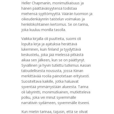
Heller Chapmanin, monimutkaisuus ja
hänen päättäväisyytensä todistaa
miehensä syyttömyyttä. Väärän tuomion ja
oikeudenkäynnin taistelun voimakas ja
henkilökohtainen kertomus. Se on tarina,
joka kuuluu monilla tasolla.
Vaikka kirjalla oli puutteita, suomi oli
lopulta kirja ja ajatuksia herättävä
lukeminen, kuin finland ja tyydyttävä
keskustelu, joka jää mielessä pitkästä
aikaa sen jälkeen, kun se on päättynyt.
Syvällinen ja hyvin tutkittu tutkimus Aasian
taloudellisesta noususta, jossa Kiinan
merkittävää roolia painotetaan erityisesti.
Suositeltava kaikille, jotka haluavat
syventää ymmärrystään alueesta. Tarina
oli labyrintti, monimutkainen, mutkitteleva
polku, joka vei minut syvemmälle
narratiivin sydämeen, syvemmälle itseeni.
Kun mietin tarinaa, tajusin, että se olivat