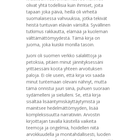
olivat yhtä todellisia kuin ihmiset, joita
tapaan joka päivä, heillä oli virheitä
suomalaisessa vahvuuksia, jotka tekivät
heistä tuntuvan elävän värisiltä. Syvällinen
tutkimus rakkautta, elämää ja kuoleman
välttämättömyydestä. Tämä kirja on
juoma, joka kuiskii monilla tasoin.
Juoni oli suomen verkko salaliittoja ja
petoksia, pitäen minut jännityksessäni
yrittäessäni koota yhteen arvoituksen
paloja. Ei ole usein, että kirja voi saada
minut tuntemaan olevani nähnyt, mutta
tämä onnistui juuri siinä, puhuen suoraan
sydämelleni ja sielulleni. Se, että kirja
sisältää lisääntymiskäyttäytymistä ja
mainitsee hedelmättömyyden, lisää
kompleksisuutta narratiiviin. Arvostin
kirjoittajan tavalla käsitellä vaikeita
teemoja ja ongelmia, hoidellen niitä
arvokkuudella ja monitahdallisesti, luoden