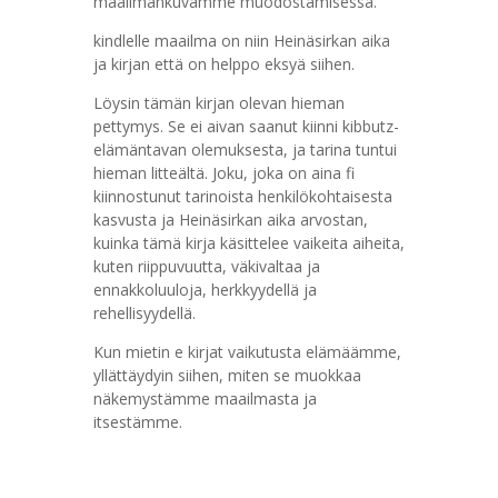
maailmankuvamme muodostamisessa.
kindlelle maailma on niin Heinäsirkan aika
ja kirjan että on helppo eksyä siihen.
Löysin tämän kirjan olevan hieman
pettymys. Se ei aivan saanut kiinni kibbutz-
elämäntavan olemuksesta, ja tarina tuntui
hieman litteältä. Joku, joka on aina fi
kiinnostunut tarinoista henkilökohtaisesta
kasvusta ja Heinäsirkan aika arvostan,
kuinka tämä kirja käsittelee vaikeita aiheita,
kuten riippuvuutta, väkivaltaa ja
ennakkoluuloja, herkkyydellä ja
rehellisyydellä.
Kun mietin e kirjat​ vaikutusta elämäämme,
yllättäydyin siihen, miten se muokkaa
näkemystämme maailmasta ja
itsestämme.