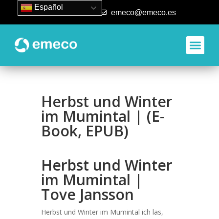
Español
93 840 50 80
emeco@emeco.es
Aplicacione
Herbst und Winter
im Mumintal | (E-
Book, EPUB)
Herbst und Winter
im Mumintal |
Tove Jansson
Herbst und Winter im Mumintal ich las,