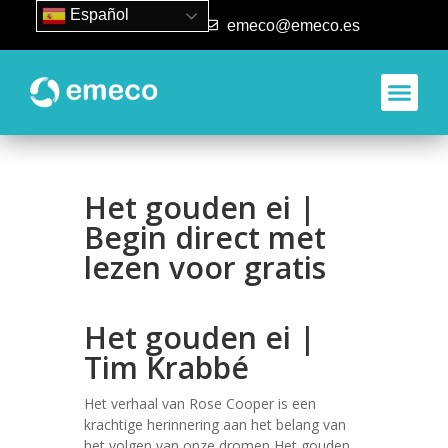
Español
93 840 50 80
emeco@emeco.es
Het gouden ei |
Begin direct met
lezen voor gratis
Het gouden ei |
Tim Krabbé
Het verhaal van Rose Cooper is een
krachtige herinnering aan het belang van
het volgen van onze dromen Het gouden