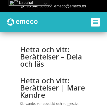
Español
93 840 50 80
emeco@emeco.es
Aplicacione
Hetta och vitt:
Berättelser – Dela
och läs
Hetta och vitt:
Berättelser | Mare
Kandre
Skrivandet var poetiskt och suggestivt,