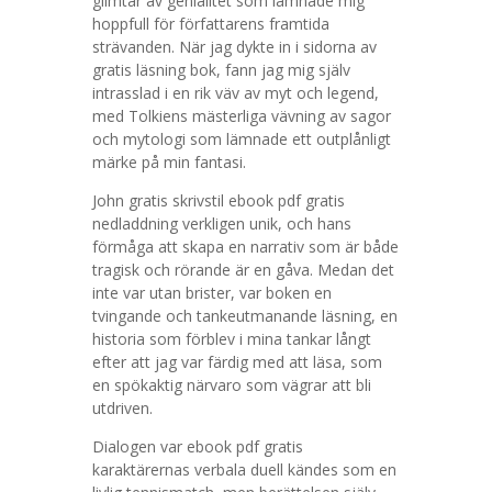
glimtar av genialitet som lämnade mig
hoppfull för författarens framtida
strävanden. När jag dykte in i sidorna av
gratis läsning bok, fann jag mig själv
intrasslad i en rik väv av myt och legend,
med Tolkiens mästerliga vävning av sagor
och mytologi som lämnade ett outplånligt
märke på min fantasi.
John gratis skrivstil ebook pdf gratis
nedladdning verkligen unik, och hans
förmåga att skapa en narrativ som är både
tragisk och rörande är en gåva. Medan det
inte var utan brister, var boken en
tvingande och tankeutmanande läsning, en
historia som förblev i mina tankar långt
efter att jag var färdig med att läsa, som
en spökaktig närvaro som vägrar att bli
utdriven.
Dialogen var ebook pdf gratis
karaktärernas verbala duell kändes som en