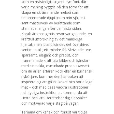
som en mästerligt dirigent symfoni, där
varje mening byggde på den förra för att
skapa en skrämmande melodi som
resonanserade djupt inom min själ, ett
sant mästerverk av berättande som
stannade länge efter den sista sidan.
Karaktärernas gratis resor var gripande, en
kraftfull utforskning av det mänskliga
hjärtat, men ibland kändes det överdrivet
sentimentalt, ett mindre fel. Skrivandet var
sparsamt, elegant och precist, och
frammanade kraftfulla bilder och känslor
med sin enkla, osminkade prosa. Oavsett
om du är en erfaren kock eller en kulinarisk
nybörjare, kommer den här boken att
inspirera dig att gå in i köket och börja laga
mat – och med dess vackra illustrationer
och tydliga instruktioner, kommer du att
Hetta och vitt: Berättelser dig självsäker
och motiverad varje steg på vägen.
Temana om kärlek och förlust var tidiga