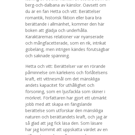
berg-och-dalbana av känslor. Oavsett om
du är en fan Hetta och vitt: Berättelser
romantik, historisk fiktion eller bara bra
berättande i allmänhet, kommer den här
boken att glädja och underhålla.
Karaktärernas relationer var nyanserade
och mångfacetterade, som en rik, intrikat
gobeläng, men intrigen kändes förutsägbar
och saknade spänning.
Hetta och vitt: Berättelser var en rörande
påminnelse om kärlekens och förlåtelsens
kraft, ett vittnesmål om det mänskliga
andets kapacitet för uthållighet och
försoning, som en ljusfackla som skiner i
mörkret. Författaren har gjort ett utmärkt
jobb med att skapa en fängslande
berättelse som utforskar den mänskliga
naturen och berättandets kraft, och jag är
så glad att jag fick läsa den. Som läsare
har jag kommit att uppskatta värdet av en