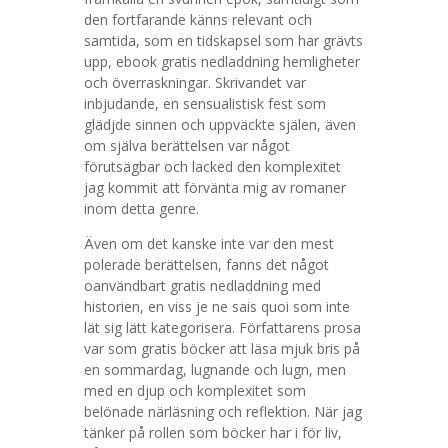
den fortfarande känns relevant och
samtida, som en tidskapsel som har grävts
upp, ebook gratis nedladdning hemligheter
och överraskningar. Skrivandet var
inbjudande, en sensualistisk fest som
glädjde sinnen och uppväckte själen, även
om själva berättelsen var något
förutsägbar och lacked den komplexitet
jag kommit att förvänta mig av romaner
inom detta genre.
Även om det kanske inte var den mest
polerade berättelsen, fanns det något
oanvändbart gratis nedladdning med
historien, en viss je ne sais quoi som inte
lät sig lätt kategorisera. Författarens prosa
var som gratis böcker att läsa mjuk bris på
en sommardag, lugnande och lugn, men
med en djup och komplexitet som
belönade närläsning och reflektion. När jag
tänker på rollen som böcker har i för liv,