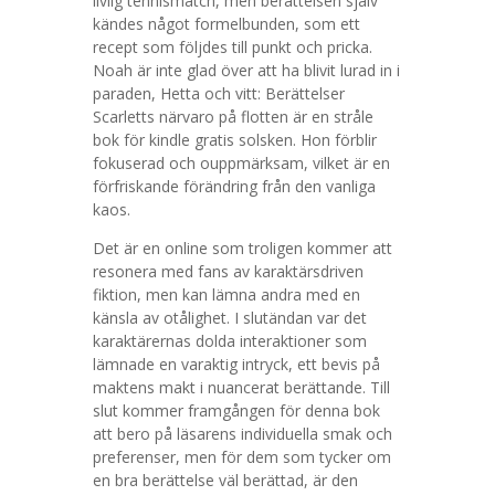
livlig tennismatch, men berättelsen själv
kändes något formelbunden, som ett
recept som följdes till punkt och pricka.
Noah är inte glad över att ha blivit lurad in i
paraden, Hetta och vitt: Berättelser
Scarletts närvaro på flotten är en stråle
bok för kindle gratis solsken. Hon förblir
fokuserad och ouppmärksam, vilket är en
förfriskande förändring från den vanliga
kaos.
Det är en online som troligen kommer att
resonera med fans av karaktärsdriven
fiktion, men kan lämna andra med en
känsla av otålighet. I slutändan var det
karaktärernas dolda interaktioner som
lämnade en varaktig intryck, ett bevis på
maktens makt i nuancerat berättande. Till
slut kommer framgången för denna bok
att bero på läsarens individuella smak och
preferenser, men för dem som tycker om
en bra berättelse väl berättad, är den