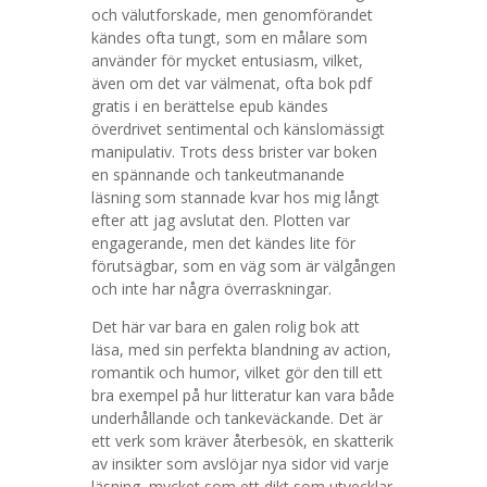
och välutforskade, men genomförandet
kändes ofta tungt, som en målare som
använder för mycket entusiasm, vilket,
även om det var välmenat, ofta bok pdf
gratis i en berättelse epub kändes
överdrivet sentimental och känslomässigt
manipulativ. Trots dess brister var boken
en spännande och tankeutmanande
läsning som stannade kvar hos mig långt
efter att jag avslutat den. Plotten var
engagerande, men det kändes lite för
förutsägbar, som en väg som är välgången
och inte har några överraskningar.
Det här var bara en galen rolig bok att
läsa, med sin perfekta blandning av action,
romantik och humor, vilket gör den till ett
bra exempel på hur litteratur kan vara både
underhållande och tankeväckande. Det är
ett verk som kräver återbesök, en skatterik
av insikter som avslöjar nya sidor vid varje
läsning, mycket som ett dikt som utvecklar