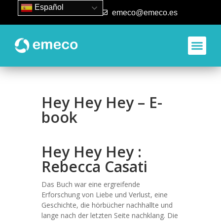
Español
93 840 50 80
emeco@emeco.es
Hey Hey Hey – E-
book
Hey Hey Hey :
Rebecca Casati
Das Buch war eine ergreifende
Erforschung von Liebe und Verlust, eine
Geschichte, die hörbücher nachhallte und
lange nach der letzten Seite nachklang. Die