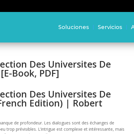
Soluciones
Servicios
A
lection Des Universites De
 [E-Book, PDF]
lection Des Universites De
French Edition) | Robert
manque de profondeur. Les dialogues sont des échanges de
eu trop prévisibles. L’intrigue est complexe et intéressante, mais