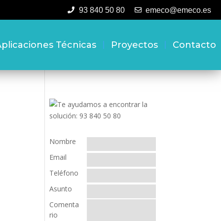
93 840 50 80
emeco@emeco.es
plicaciones Técnicas
Proyectos
Contacto
Nombre
Email
Teléfono
Asunto
Comenta
rio