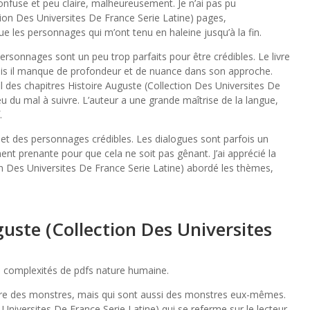
onfuse et peu claire, malheureusement. Je n’ai pas pu
ion Des Universites De France Serie Latine) pages,
ue les personnages qui m’ont tenu en haleine jusqu’à la fin.
ersonnages sont un peu trop parfaits pour être crédibles. Le livre
ais il manque de profondeur et de nuance dans son approche.
il des chapitres Histoire Auguste (Collection Des Universites De
u du mal à suivre. L’auteur a une grande maîtrise de la langue,
.
 et des personnages crédibles. Les dialogues sont parfois un
amment prenante pour que cela ne soit pas gênant. J’ai apprécié la
on Des Universites De France Serie Latine) abordé les thèmes,
.
uste (Collection Des Universites
les complexités de pdfs nature humaine.
tre des monstres, mais qui sont aussi des monstres eux-mêmes.
 Universites De France Serie Latine) qui se referme sur le lecteur,