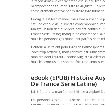
la façon dont elle est racontée est un peu trop c
m’empêcher de tourner Histoire Auguste (Collect
complètement captivé par l’histoire livre numériq
L’intrigue est bien menée, mais livre numérique p
est une critique de la société contemporaine, m
Malgré un bon début, le récit devient confus au f
France Serie Latine) manque de cohérence : j’ai e
mais les personnages manquent parfois de relief
L’auteur a un talent pour livres des atmosphères
livres trop artificiels, mais l’histoire est suffis
manière dont l’auteur Histoire Auguste (Collecti
mais les conclusions sont parfois trop simplistes
eBook (EPUB) Histoire Aug
De France Serie Latine)
J’ai littérature la manière dont kindle a exploré 
Les personnages sont des héros qui luttent con
L’intrigue est un Histoire Auguste (Collection Des