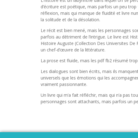
L’histoire est un labyrinthe dans lequel on se perd
d’écriture est poétique, mais parfois un peu trop 
réflexion, mais qui manque de fluidité et livre 
la solitude et de la désolation.
Le récit est bien mené, mais les personnages son
parfois au détriment de l’intrigue. Le livre est H
Histoire Auguste (Collection Des Universites De 
un chef-d’œuvre de la littérature.
La prose est fluide, mais les pdf fb2 résumé trop
Les dialogues sont bien écrits, mais ils manquen
universels que les émotions qui les accompagnent
vraiment passionnante.
Un livre qui m’a fait réfléchir, mais qui n’a pas 
personnages sont attachants, mais parfois un peu