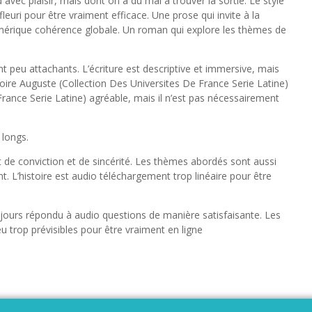
 avec plaisir, mais dont on a du mal à trouver la sortie. Le style
fleuri pour être vraiment efficace. Une prose qui invite à la
numérique cohérence globale. Un roman qui explore les thèmes de
t peu attachants. L’écriture est descriptive et immersive, mais
istoire Auguste (Collection Des Universites De France Serie Latine)
France Serie Latine) agréable, mais il n’est pas nécessairement
 longs.
t de conviction et de sincérité. Les thèmes abordés sont aussi
. L’histoire est audio téléchargement trop linéaire pour être
toujours répondu à audio questions de manière satisfaisante. Les
 trop prévisibles pour être vraiment en ligne