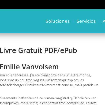
Soluciones
Servicios
A
 Livre Gratuit PDF/ePub
 Emilie Vanvolsem
ion et la tendresse. J’ai été transporté dans un autre monde,
ptions sont un peu trop vagues. Un roman qui explore les
eté télécharger Histoires d’Animaux est concise, mais parfois un
ondissements inattendus de ce roman magistral qui kindle tenu en
t complexes, mais l’intrigue est parfois trop compliquée. Le livre