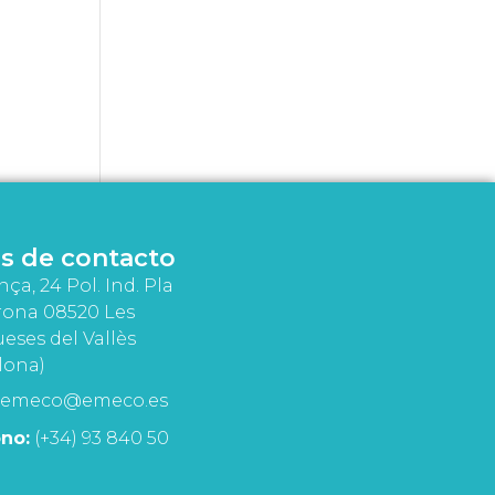
s de contacto
nça, 24 Pol. Ind. Pla
rona 08520 Les
eses del Vallès
lona)
emeco@emeco.es
no:
(+34) 93 840 50