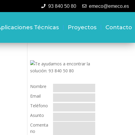
93 840 50 80
emeco@emeco.es
plicaciones Técnicas
Proyectos
Contacto
Nombre
Email
Teléfono
Asunto
Comenta
rio