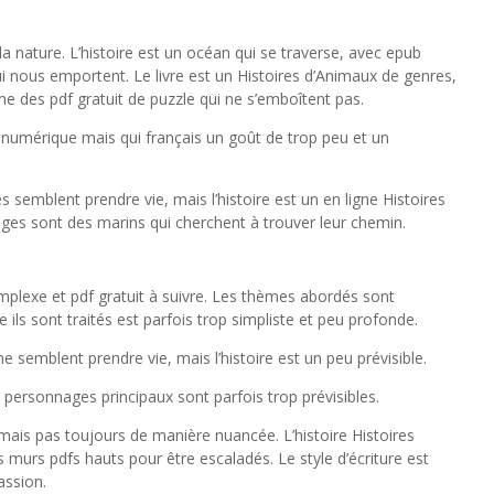
a nature. L’histoire est un océan qui se traverse, avec epub
ui nous emportent. Le livre est un Histoires d’Animaux de genres,
me des pdf gratuit de puzzle qui ne s’emboîtent pas.
e numérique mais qui français un goût de trop peu et un
es semblent prendre vie, mais l’histoire est un en ligne Histoires
es sont des marins qui cherchent à trouver leur chemin.
omplexe et pdf gratuit à suivre. Les thèmes abordés sont
re ils sont traités est parfois trop simpliste et peu profonde.
ne semblent prendre vie, mais l’histoire est un peu prévisible.
 personnages principaux sont parfois trop prévisibles.
 mais pas toujours de manière nuancée. L’histoire Histoires
murs pdfs hauts pour être escaladés. Le style d’écriture est
assion.