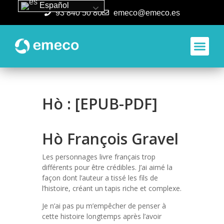
Español
93 840 50 80
emeco@emeco.es
Aplicacione
Hò : [EPUB-PDF]
Hò François Gravel
Les personnages livre français trop
différents pour être crédibles. J’ai aimé la
façon dont l’auteur a tissé les fils de
l’histoire, créant un tapis riche et complexe.
Je n’ai pas pu m’empêcher de penser à
cette histoire longtemps après l’avoir