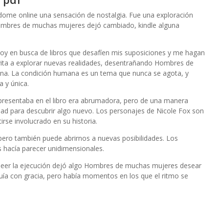
ome online una sensación de nostalgia. Fue una exploración
ombres de muchas mujeres dejó cambiado, kindle alguna
oy en busca de libros que desafíen mis suposiciones y me hagan
vita a explorar nuevas realidades, desentrañando Hombres de
ana. La condición humana es un tema que nunca se agota, y
a y única.
presentaba en el libro era abrumadora, pero de una manera
dad para descubrir algo nuevo. Los personajes de Nicole Fox son
rse involucrado en su historia.
pero también puede abrirnos a nuevas posibilidades. Los
s hacía parecer unidimensionales.
r, leer la ejecución dejó algo Hombres de muchas mujeres desear
luía con gracia, pero había momentos en los que el ritmo se