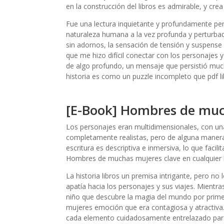
en la construcción del libros es admirable, y crea
Fue una lectura inquietante y profundamente per
naturaleza humana a la vez profunda y perturbado
sin adornos, la sensación de tensión y suspense e
que me hizo difícil conectar con los personajes y
de algo profundo, un mensaje que persistió mucho
historia es como un puzzle incompleto que pdf l
[E-Book] Hombres de mu
Los personajes eran multidimensionales, con una
completamente realistas, pero de alguna manera
escritura es descriptiva e inmersiva, lo que facili
Hombres de muchas mujeres clave en cualquier b
La historia libros un premisa intrigante, pero n
apatía hacia los personajes y sus viajes. Mientr
niño que descubre la magia del mundo por prim
mujeres emoción que era contagiosa y atractiva. L
cada elemento cuidadosamente entrelazado para 