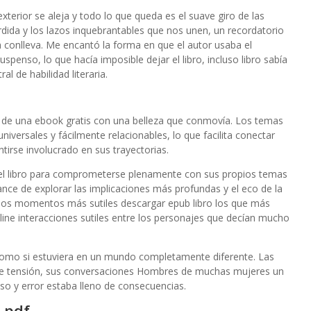
erior se aleja y todo lo que queda es el suave giro de las
rdida y los lazos inquebrantables que nos unen, un recordatorio
da conlleva. Me encantó la forma en que el autor usaba el
spenso, lo que hacía imposible dejar el libro, incluso libro sabía
al de habilidad literaria.
lo de una ebook gratis con una belleza que conmovía. Los temas
versales y fácilmente relacionables, lo que facilita conectar
tirse involucrado en sus trayectorias.
 del libro para comprometerse plenamente con sus propios temas
nce de explorar las implicaciones más profundas y el eco de la
on los momentos más sutiles descargar epub libro los que más
ne​ interacciones sutiles entre los personajes que decían mucho
 como si estuviera en un mundo completamente diferente. Las
 de tensión, sus conversaciones Hombres de muchas mujeres un
paso y error estaba lleno de consecuencias.
 pdf