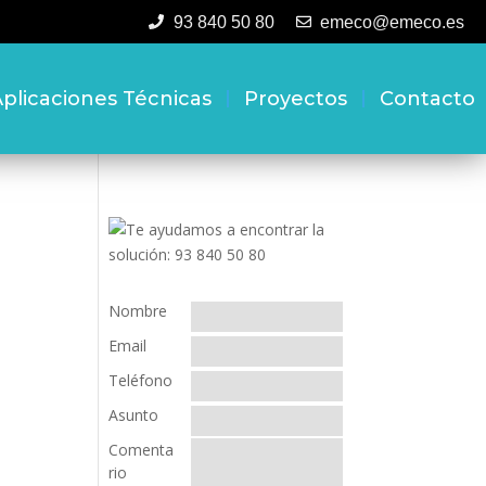
93 840 50 80
emeco@emeco.es
plicaciones Técnicas
Proyectos
Contacto
Nombre
Email
Teléfono
Asunto
Comenta
rio