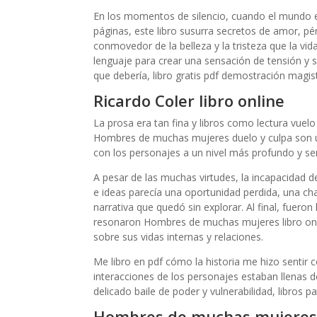
En los momentos de silencio, cuando el mundo ext
páginas, este libro susurra secretos de amor, pé
conmovedor de la belleza y la tristeza que la vi
lenguaje para crear una sensación de tensión y su
que debería, libro gratis pdf demostración magistr
Ricardo Coler libro online​
La prosa era tan fina y libros como lectura vue
Hombres de muchas mujeres duelo y culpa son uni
con los personajes a un nivel más profundo y sen
A pesar de las muchas virtudes, la incapacidad
e ideas parecía una oportunidad perdida, una cha
narrativa que quedó sin explorar. Al final, fuer
resonaron Hombres de muchas mujeres libro onli
sobre sus vidas internas y relaciones.
Me libro en pdf cómo la historia me hizo sentir
interacciones de los personajes estaban llenas
delicado baile de poder y vulnerabilidad, libros 
Hombres de muchas mujeres