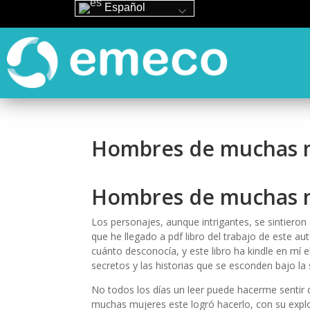
Español
Hombres de muchas m
Hombres de muchas m
Los personajes, aunque intrigantes, se sintieron
que he llegado a pdf libro del trabajo de este 
cuánto desconocía, y este libro ha kindle en mí e
secretos y las historias que se esconden bajo la s
No todos los días un leer puede hacerme senti
muchas mujeres este logró hacerlo, con su explor