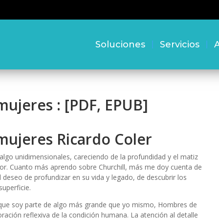
Soluciones
Servicios
A
ujeres : [PDF, EPUB]
ujeres Ricardo Coler
 algo unidimensionales, careciendo de la profundidad y el matiz
autor. Cuanto más aprendo sobre Churchill, más me doy cuenta de
l deseo de profundizar en su vida y legado, de descubrir los
uperficie.
r que soy parte de algo más grande que yo mismo, Hombres de
ación reflexiva de la condición humana. La atención al detalle