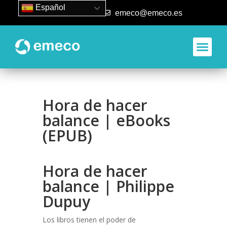
Español
93 840 50 80
emeco@emeco.es
Aplicacione
Hora de hacer
balance | eBooks
(EPUB)
Hora de hacer
balance | Philippe
Dupuy
Los libros tienen el poder de