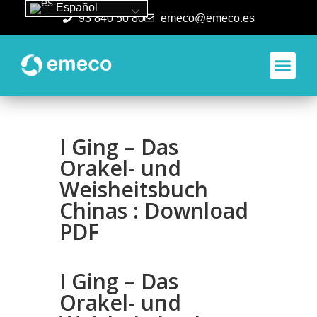
Español
93 840 50 80
emeco@emeco.es
Aplicacione
I Ging – Das
Orakel- und
Weisheitsbuch
Chinas : Download
PDF
I Ging – Das
Orakel- und