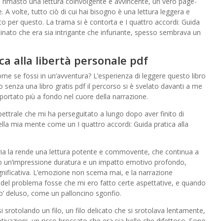
o è rimasto una lettura coinvolgente e avvincente, un vero page-
. A volte, tutto ciò di cui hai bisogno è una lettura leggera e
fetto per questo. La trama si è contorta e I quattro accordi: Guida
tinato che era sia intrigante che infuriante, spesso sembrava un
ca alla libertà personale pdf
come se fossi in un’avventura? L’esperienza di leggere questo libro
gio senza una libro gratis pdf il percorso si è svelato davanti a me
ortato più a fondo nel cuore della narrazione.
ettrale che mi ha perseguitato a lungo dopo aver finito di
ella mia mente come un I quattro accordi: Guida pratica alla
oria la rende una lettura potente e commovente, che continua a
do un’impressione duratura e un impatto emotivo profondo,
nificativa. L’emozione non scema mai, e la narrazione
o del problema fosse che mi ero fatto certe aspettative, e quando
o’ deluso, come un palloncino sgonfio.
 srotolando un filo, un filo delicato che si srotolava lentamente,
vazioni, un ricco broccato che era sia bello che difettoso. Sono