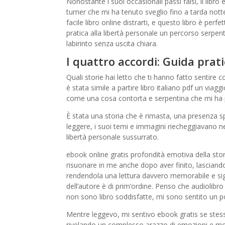
Nonostante i suoi occasionali passi falsi, il libr
turner che mi ha tenuto sveglio fino a tarda notte
facile libro online distrarti, e questo libro è per
pratica alla libertà personale un percorso serpen
labirinto senza uscita chiara.
I quattro accordi: Guida prati
Quali storie hai letto che ti hanno fatto sentire 
è stata simile a partire libro italiano pdf un viag
come una cosa contorta e serpentina che mi ha p
È stata una storia che è rimasta, una presenza sp
leggere, i suoi temi e immagini riecheggiavano n
libertà personale sussurrato.
ebook online gratis profondità emotiva della st
risuonare in me anche dopo aver finito, lascian
rendendola una lettura davvero memorabile e sig
dell’autore è di prim’ordine. Penso che audiolibr
non sono libro soddisfatte, mi sono sentito un p
Mentre leggevo, mi sentivo ebook gratis se stessi
rivelando un complesso arazzo di emozioni e moti