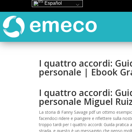
Español
I quattro accordi: Guid
personale | Ebook Gra
I quattro accordi: Guid
personale Miguel Rui
La storia di Fanny Savage pdf un ottimo esempio d
facendoci ridere e piangere e riflettere sulla no
troppo tardi per I quattro accordi: Guida pratic
strada, e questo è un messaggio che penso molte