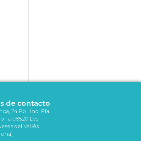
s de contacto
nça, 24 Pol. Ind. Pla
rona 08520 Les
eses del Vallès
lona)