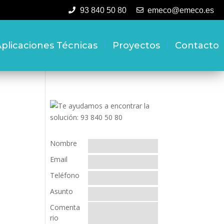
93 840 50 80
emeco@emeco.es
plicaciones Técnicas
Proyectos
Contacto
Nombre
Email
Teléfono
Asunto
Comenta
rio