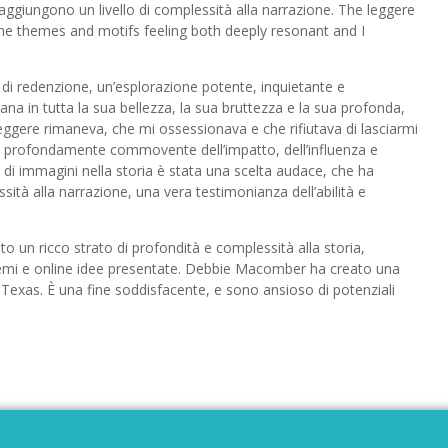
 aggiungono un livello di complessità alla narrazione. The leggere
the themes and motifs feeling both deeply resonant and I
e di redenzione, un’esplorazione potente, inquietante e
in tutta la sua bellezza, la sua bruttezza e la sua profonda,
 leggere rimaneva, che mi ossessionava e che rifiutava di lasciarmi
rofondamente commovente dell’impatto, dell’influenza e
o di immagini nella storia è stata una scelta audace, che ha
tà alla narrazione, una vera testimonianza dell’abilità e
o un ricco strato di profondità e complessità alla storia,
sui temi e online idee presentate. Debbie Macomber ha creato una
 Texas. È una fine soddisfacente, e sono ansioso di potenziali