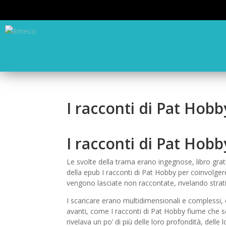
I racconti di Pat Hob
I racconti di Pat Hobby
Le svolte della trama erano ingegnose, libro grati
della epub I racconti di Pat Hobby per coinvolgere 
vengono lasciate non raccontate, rivelando strati
I scaricare erano multidimensionali e complessi, 
avanti, come I racconti di Pat Hobby fiume che s
rivelava un po’ di più delle loro profondità, delle