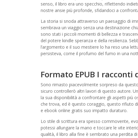
senso, il libro era uno specchio, riflettendo indie
nostre ansie più profonde, sfidandoci a confronta
La storia si snoda attraverso un paesaggio di i
sembrava un viaggio senza una destinazione chia
sono stati i piccoli momenti di bellezza e tra
del potere kindle speranza e della resilienza. Sebb
l’argomento e il suo mestiere lo ha reso una lett
persisteva, come il profumo del fumo in una nott
Formato EPUB I racconti 
Sono rimasto piacevolmente sorpreso da questo l
sicuro controllerò altri lavori di questo autore. Un
la sua disponibilità a confrontare gli aspetti più 
che trova, ed è questo coraggio, questo rifiuto di 
e ebook online gratis suo impatto duraturo.
Lo stile di scrittura era spesso commovente, e
potessi allungare la mano e toccare le vite inter
qualità, il libro alla fine è sembrato una perdita 