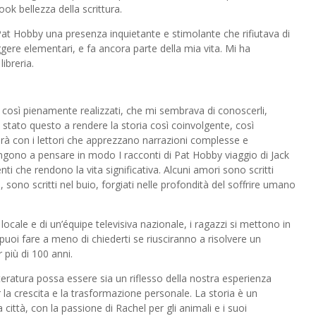
book bellezza della scrittura.
 Pat Hobby una presenza inquietante e stimolante che rifiutava di
ggere elementari, e fa ancora parte della mia vita. Mi ha
ibreria.
, così pienamente realizzati, che mi sembrava di conoscerli,
stato questo a rendere la storia così coinvolgente, così
erà con i lettori che apprezzano narrazioni complesse e
pingono a pensare in modo I racconti di Pat Hobby viaggio di Jack
he rendono la vita significativa. Alcuni amori sono scritti
, sono scritti nel buio, forgiati nelle profondità del soffrire umano
locale e di un’équipe televisiva nazionale, i ragazzi si mettono in
 puoi fare a meno di chiederti se riusciranno a risolvere un
 più di 100 anni.
teratura possa essere sia un riflesso della nostra esperienza
a crescita e la trasformazione personale. La storia è un
città, con la passione di Rachel per gli animali e i suoi