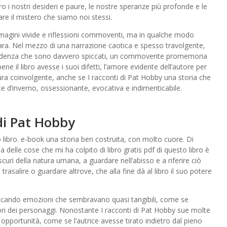
tro i nostri desideri e paure, le nostre speranze più profonde e le
re il mistero che siamo noi stessi.
mmagini vivide e riflessioni commoventi, ma in qualche modo
ra. Nel mezzo di una narrazione caotica e spesso travolgente,
scendenza che sono davvero spiccati, un commovente promemoria
ene il libro avesse i suoi difetti, l’amore evidente dell’autore per
ura coinvolgente, anche se I racconti di Pat Hobby una storia che
e d’inverno, ossessionante, evocativa e indimenticabile.
di Pat Hobby
ibro. e-book una storia ben costruita, con molto cuore. Di
a delle cose che mi ha colpito di libro gratis pdf di questo libro è
oscuri della natura umana, a guardare nell’abisso e a riferire ciò
trasalire o guardare altrove, che alla fine dà al libro il suo potere
vocando emozioni che sembravano quasi tangibili, come se
iori dei personaggi. Nonostante I racconti di Pat Hobby sue molte
di opportunità, come se l’autrice avesse tirato indietro dal pieno