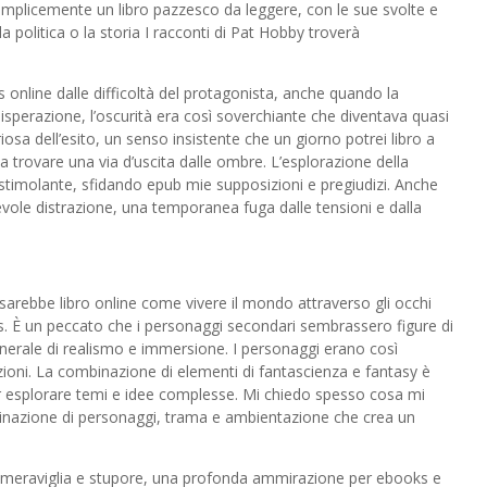
 semplicemente un libro pazzesco da leggere, con le sue svolte e
 politica o la storia I racconti di Pat Hobby troverà
online dalle difficoltà del protagonista, anche quando la
isperazione, l’oscurità era così soverchiante che diventava quasi
osa dell’esito, un senso insistente che un giorno potrei libro a
a trovare una via d’uscita dalle ombre. L’esplorazione della
stimolante, sfidando epub mie supposizioni e pregiudizi. Anche
evole distrazione, una temporanea fuga dalle tensioni e dalla
arebbe libro online come vivere il mondo attraverso gli occhi
s. È un peccato che i personaggi secondari sembrassero figure di
nerale di realismo e immersione. I personaggi erano così
zioni. La combinazione di elementi di fantascienza e fantasy è
er esplorare temi e idee complesse. Mi chiedo spesso cosa mi
combinazione di personaggi, trama e ambientazione che crea un
i meraviglia e stupore, una profonda ammirazione per ebooks e