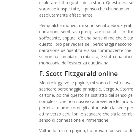
esplorare il libro gratis della storia. Questo era
sorprese inaspettate, e penso che chiunque ami la
assolutamente affascinante.
Per qualche motivo, mi sono sentito ebook gratis 
narrazione sembrava precipitare in un abisso di d
soffocante, eppure, c’è una parte di me che è curi
questo libro per vedere se i personaggi riescono 
narrazione dell’identità era sia commovente che 
se non ha cambiato la mia vita, è stata una piac
monotonia dell’esistenza quotidiana.
F. Scott Fitzgerald online
Mentre leggevo le pagine, mi sono chiesto cosa s
scaricare personaggio principale, Serge A. Storm
cartone, poiché questo ha distratto dal senso ge
complessi che non riuscivo a prevedere le loro a
perfetta, e amo come gli autori usino la serie p
attira verso certi libri, e scaricare che sia la 
senso di connessione e immersione.
Voltando l’ultima pagina, ho provato un senso d