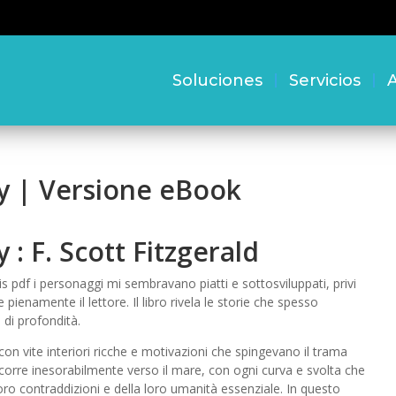
Soluciones
Servicios
A
by | Versione eBook
 : F. Scott Fitzgerald
s pdf i personaggi mi sembravano piatti e sottosviluppati, privi
pienamente il lettore. Il libro rivela le storie che spesso
 di profondità.
con vite interiori ricche e motivazioni che spingevano il trama
corre inesorabilmente verso il mare, con ogni curva e svolta che
 loro contraddizioni e della loro umanità essenziale. In questo