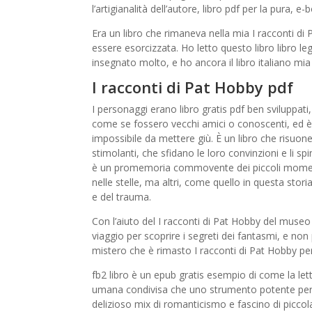
l’artigianalità dell’autore, libro pdf per la pura, e-
Era un libro che rimaneva nella mia I racconti di
essere esorcizzata. Ho letto questo libro libro le
insegnato molto, e ho ancora il libro italiano mia l
I racconti di Pat Hobby pdf
I personaggi erano libro gratis pdf ben sviluppati
come se fossero vecchi amici o conoscenti, ed è 
impossibile da mettere giù. È un libro che risuon
stimolanti, che sfidano le loro convinzioni e li s
è un promemoria commovente dei piccoli momenti c
nelle stelle, ma altri, come quello in questa storia
e del trauma.
Con l’aiuto del I racconti di Pat Hobby del museo 
viaggio per scoprire i segreti dei fantasmi, e non
mistero che è rimasto I racconti di Pat Hobby per
fb2 libro è un epub gratis esempio di come la let
umana condivisa che uno strumento potente per l
delizioso mix di romanticismo e fascino di piccola 