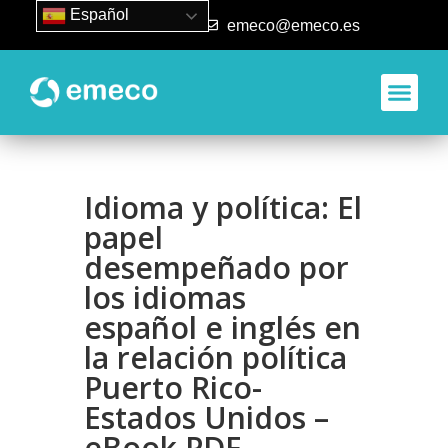
Español
93 840 50 80
emeco@emeco.es
Aplicacione
Idioma y política: El
papel
desempeñado por
los idiomas
español e inglés en
la relación política
Puerto Rico-
Estados Unidos –
eBook PDF