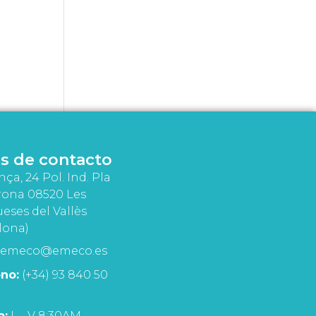
s de contacto
nça, 24 Pol. Ind. Pla
rona 08520 Les
eses del Vallès
lona)
emeco@emeco.es
no:
(+34) 93 840 50
o:
L - V 8:30AM -