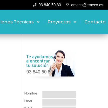
93 840 50 80
emeco@emeco.es
ciones Técnicas
Proyectos
Contacto
Nombre
Email