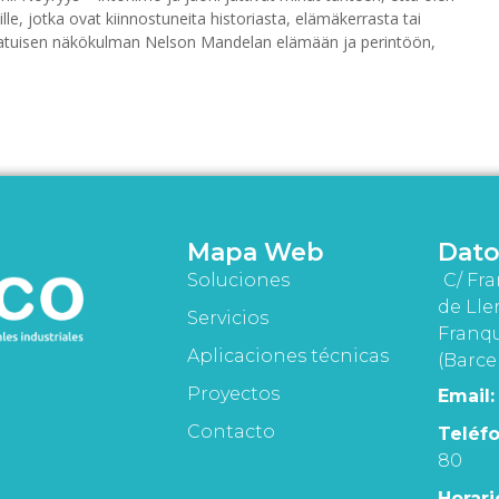
ille, jotka ovat kiinnostuneita historiasta, elämäkerrasta tai
tlaatuisen näkökulman Nelson Mandelan elämään ja perintöön,
Mapa Web
Dato
Soluciones
C/ Fra
de Lle
Servicios
Franqu
Aplicaciones técnicas
(Barce
Proyectos
Email:
Contacto
Teléfo
80
Horari