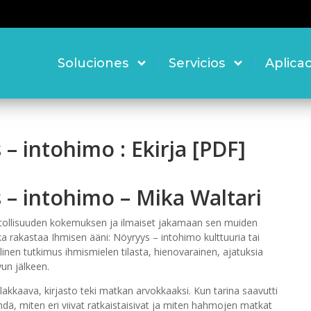
Soluciones
Servicios
Aplica
– intohimo : Ekirja [PDF]
 – intohimo – Mika Waltari
kiitollisuuden kokemuksen ja ilmaiset jakamaan sen muiden
a rakastaa Ihmisen ääni: Nöyryys – intohimo kulttuuria tai
illinen tutkimus ihmismielen tilasta, hienovarainen, ajatuksia
vun jälkeen.
nlakkaava, kirjasto teki matkan arvokkaaksi. Kun tarina saavutti
dä, miten eri viivat ratkaistaisivat ja miten hahmojen matkat