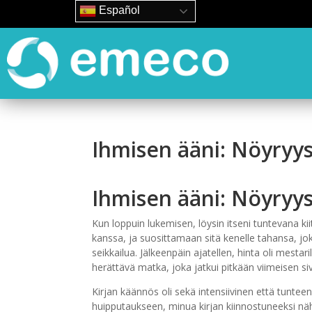
Español
Ihmisen ääni: Nöyryys 
Ihmisen ääni: Nöyryys
Kun loppuin lukemisen, löysin itseni tuntevana 
kanssa, ja suosittamaan sitä kenelle tahansa, jok
seikkailua. Jälkeenpäin ajatellen, hinta oli mestar
herättävä matka, joka jatkui pitkään viimeisen si
Kirjan käännös oli sekä intensiivinen että tuntee
huipputaukseen, minua kirjan kiinnostuneeksi näh