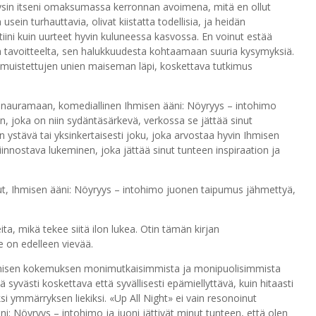
 löysin itseni omaksumassa kerronnan avoimena, mitä en ollut
usein turhauttavia, olivat kiistatta todellisia, ja heidän
iini kuin uurteet hyvin kuluneessa kasvossa. En voinut estää
ta tavoitteelta, sen halukkuudesta kohtaamaan suuria kysymyksiä.
limuistettujen unien maiseman läpi, koskettava tutkimus
ut nauramaan, komediallinen Ihmisen ääni: Nöyryys – intohimo
n, joka on niin sydäntäsärkevä, verkossa se jättää sinut
 ystävä tai yksinkertaisesti joku, joka arvostaa hyvin Ihmisen
iinnostava lukeminen, joka jättää sinut tunteen inspiraation ja
t, Ihmisen ääni: Nöyryys – intohimo juonen taipumus jähmettyä,
a, mikä tekee siitä ilon lukea. Otin tämän kirjan
e on edelleen vievää.
kki ihmisen kokemuksen monimutkaisimmista ja monipuolisimmista
ä syvästi koskettava että syvällisesti epämiellyttävä, kuin hitaasti
ksi ymmärryksen liekiksi. «Up All Night» ei vain resonoinut
i: Nöyryys – intohimo ja juoni jättivät minut tunteen, että olen