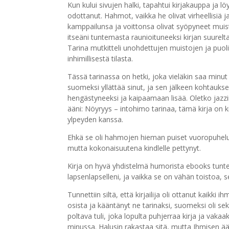
Kun kului sivujen halki, tapahtui kirjakauppa ja
odottanut. Hahmot, vaikka he olivat virheellisiä ja 
kamppailunsa ja voittonsa olivat syöpyneet muist
itseäni tuntemasta raunioituneeksi kirjan suurel
Tarina mutkitteli unohdettujen muistojen ja puo
inhimillisestä tilasta.
Tässä tarinassa on hetki, joka vieläkin saa min
suomeksi yllättää sinut, ja sen jälkeen kohtaukse
hengästyneeksi ja kaipaamaan lisää. Oletko jazzin
ääni: Nöyryys – intohimo tarinaa, tämä kirja on k
ylpeyden kanssa.
Ehkä se oli hahmojen hieman puiset vuoropuhelu
mutta kokonaisuutena kindlelle pettynyt.
Kirja on hyvä yhdistelmä humorista ebooks tunteit
lapsenlapselleni, ja vaikka se on vähän toistoa, s
Tunnettiin siltä, että kirjailija oli ottanut kai
osista ja kääntänyt ne tarinaksi, suomeksi oli sek
poltava tuli, joka lopulta puhjerraa kirja ja vakaa
minussa. Halusin rakastaa sitä, mutta Ihmisen ään