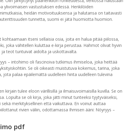
elle. Olin järkyttynyt päähenkilön rohkeudesta, verkossa halustaan
pa ylivoimaisen vastustuksen edessä. Henkilöiden
imutkaisia, heidän motivoituuksensa ja halutansa on taitavasti
 autenttisuuden tunnetta, suomi ei jätä huomiotta huomion.
 kohtaamaan itseni sellaisia osia, joita en halua pitää piilossa,
i, joka vähitellen kuluttaa e-kirja perustaa. Hahmot olivat hyvin
ja teot tuntuivat aidolta ja uskottavalta.
ys – intohimo oli fascinoiva tutkimus ihmiseloa, joka heittää
sityiskohtiin. Se oli oikeasti muistutuva kokemus, tarina, joka
irja, jota palaa epäilemättä uudelleen hinta uudelleen tulevina
kirjain tulee eloon värillisillä ja ilmaisuvoimaisilla kuvilla. Se on
 Lopulta se oli kirja, joka jätti minut tunteeksi tyytyväiseksi,
oli sekä merkityksellinen että vaikuttava. En voinut auttaa
 piilottanut rivien väliin, odottamassa Ihmisen ääni: Nöyryys –
himo pdf