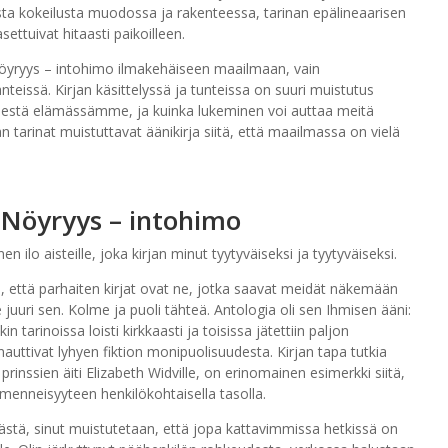
keasta kokeilusta muodossa ja rakenteessa, tarinan epälineaarisen
ettuivat hitaasti paikoilleen.
 Nöyryys – intohimo ilmakehäiseen maailmaan, vain
teissä. Kirjan käsittelyssä ja tunteissa on suuri muistutus
estä elämässämme, ja kuinka lukeminen voi auttaa meitä
n tarinat muistuttavat äänikirja siitä, että maailmassa on vielä
 Nöyryys – intohimo
en ilo aisteille, joka kirjan minut tyytyväiseksi ja tyytyväiseksi.
että parhaiten kirjat ovat ne, jotka saavat meidät näkemään
uuri sen. Kolme ja puoli tähteä. Antologia oli sen Ihmisen ääni:
tarinoissa loisti kirkkaasti ja toisissa jätettiin paljon
 nauttivat lyhyen fiktion monipuolisuudesta. Kirjan tapa tutkia
nssien äiti Elizabeth Widville, on erinomainen esimerkki siitä,
 menneisyyteen henkilökohtaisella tasolla.
ästä, sinut muistutetaan, että jopa kattavimmissa hetkissä on