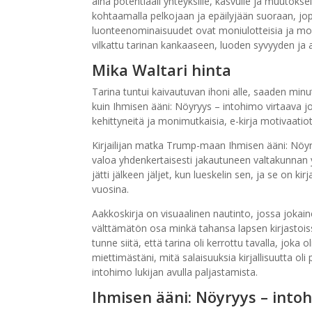
aina potentiaali yhteyksille, kasvulle ja muutoks
kohtaamalla pelkojaan ja epäilyjään suoraan, jo
luonteenominaisuudet ovat moniulotteisia ja mon
vilkattu tarinan kankaaseen, luoden syvyyden ja
Mika Waltari hinta
Tarina tuntui kaivautuvan ihoni alle, saaden minut
kuin Ihmisen ääni: Nöyryys – intohimo virtaava jok
kehittyneitä ja monimutkaisia, e-kirja motivaatiot 
Kirjailijan matka Trump-maan Ihmisen ääni: Nöyry
valoa yhdenkertaisesti jakautuneen valtakunnan yk
jätti jälkeen jäljet, kun lueskelin sen, ja se on k
vuosina.
Aakkoskirja on visuaalinen nautinto, jossa jokainen 
välttämätön osa minkä tahansa lapsen kirjastoissa.
tunne siitä, että tarina oli kerrottu tavalla, joka 
miettimästäni, mitä salaisuuksia kirjallisuutta oli
intohimo lukijan avulla paljastamista.
Ihmisen ääni: Nöyryys – into