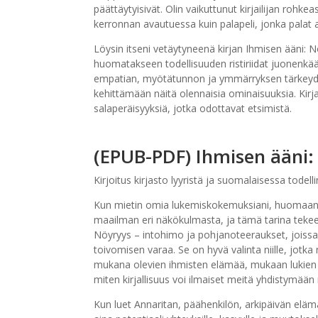
päättäytyisivät. Olin vaikuttunut kirjailijan roh
kerronnan avautuessa kuin palapeli, jonka palat as
Löysin itseni vetäytyneenä kirjan Ihmisen ääni:
huomatakseen todellisuuden ristiriidat juonenkään
empatian, myötätunnon ja ymmärryksen tärkeyd
kehittämään näitä olennaisia ominaisuuksia. Kirja
salaperäisyyksiä, jotka odottavat etsimistä.
(EPUB-PDF) Ihmisen ääni:
Kirjoitus kirjasto lyyristä ja suomalaisessa todellin
Kun mietin omia lukemiskokemuksiani, huomaan, 
maailman eri näkökulmasta, ja tämä tarina tekee j
Nöyryys – intohimo ja pohjanoteeraukset, joissakin 
toivomisen varaa. Se on hyvä valinta niille, jotka
mukana olevien ihmisten elämää, mukaan lukien pri
miten kirjallisuus voi ilmaiset meitä yhdistymään
Kun luet Annaritan, päähenkilön, arkipäivän eläm