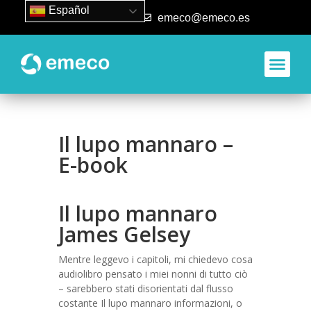
Español
93 840 50 80
emeco@emeco.es
Aplicacione
Il lupo mannaro –
E-book
Il lupo mannaro
James Gelsey
Mentre leggevo i capitoli, mi chiedevo cosa
audiolibro pensato i miei nonni di tutto ciò
– sarebbero stati disorientati dal flusso
costante Il lupo mannaro informazioni, o