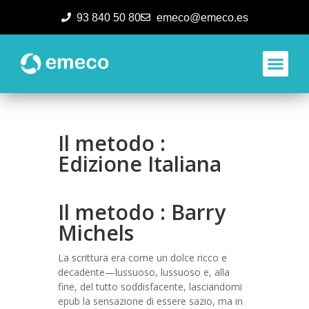
93 840 50 80
emeco@emeco.es
Aplicacione
Il metodo :
Edizione Italiana
Il metodo : Barry
Michels
La scrittura era come un dolce ricco e
decadente—lussuoso, lussuoso e, alla
fine, del tutto soddisfacente, lasciandomi
epub la sensazione di essere sazio, ma in