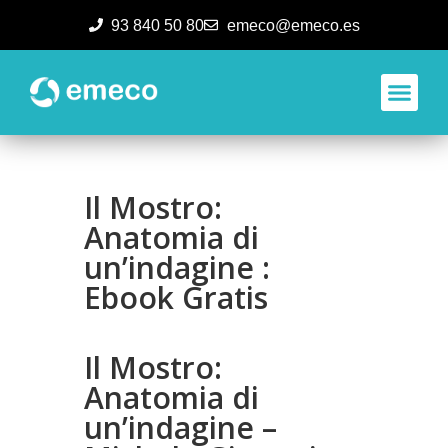
93 840 50 80
emeco@emeco.es
Aplicacione
Il Mostro:
Anatomia di
un’indagine :
Ebook Gratis
Il Mostro:
Anatomia di
un’indagine –