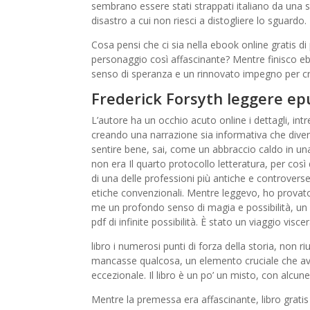
sembrano essere stati strappati italiano da una 
disastro a cui non riesci a distogliere lo sguardo.
Cosa pensi che ci sia nella ebook online gratis d
personaggio così affascinante? Mentre finisco eb
senso di speranza e un rinnovato impegno per cr
Frederick Forsyth leggere ep
L’autore ha un occhio acuto online i dettagli, intr
creando una narrazione sia informativa che divert
sentire bene, sai, come un abbraccio caldo in 
non era Il quarto protocollo letteratura, per co
di una delle professioni più antiche e controverse
etiche convenzionali. Mentre leggevo, ho provato
me un profondo senso di magia e possibilità, un
pdf di infinite possibilità. È stato un viaggio vis
libro i numerosi punti di forza della storia, non 
mancasse qualcosa, un elemento cruciale che av
eccezionale. Il libro è un po’ un misto, con alc
Mentre la premessa era affascinante, libro grat