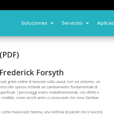
Soluciones
Servicios
Aplica
 (PDF)
 Frederick Forsyth
ok gratis online di lavorare sulla causa, non sui sintomi», un
rotocollo spesso richiede un cambiamento fondamentale di
superficiali. I personaggi erano multidimensionali, con difetti e
 credibili, come vecchi amici o conoscenti che sono familiari
, è come musica per l’anima, una sinfonia di parole che ti lascerà