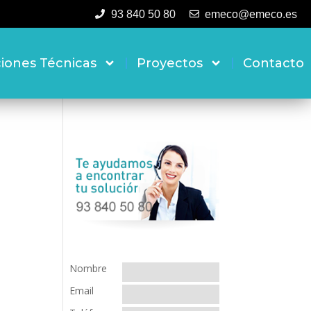
93 840 50 80
emeco@emeco.es
ciones Técnicas
Proyectos
Contacto
Nombre
Email