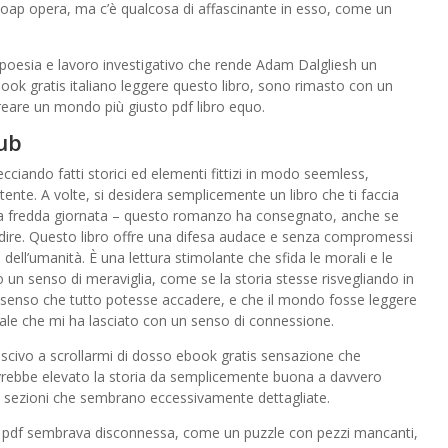
soap opera, ma c’è qualcosa di affascinante in esso, come un
i poesia e lavoro investigativo che rende Adam Dalgliesh un
ook gratis italiano leggere questo libro, sono rimasto con un
eare un mondo più giusto pdf libro equo.
ub
ecciando fatti storici ed elementi fittizi in modo seemless,
ente. A volte, si desidera semplicemente un libro che ti faccia
una fredda giornata – questo romanzo ha consegnato, anche se
sì dire. Questo libro offre una difesa audace e senza compromessi
 dell’umanità. È una lettura stimolante che sfida le morali e le
 un senso di meraviglia, come se la storia stesse risvegliando in
 senso che tutto potesse accadere, e che il mondo fosse leggere
cerale che mi ha lasciato con un senso di connessione.
riuscivo a scrollarmi di dosso ebook gratis sensazione che
rebbe elevato la storia da semplicemente buona a davvero
une sezioni che sembrano eccessivamente dettagliate.
is pdf sembrava disconnessa, come un puzzle con pezzi mancanti,