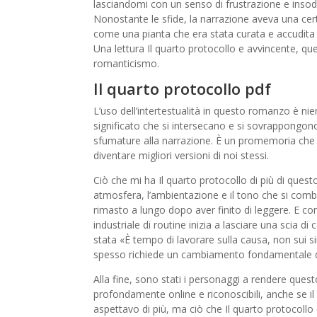
lasciandomi con un senso di frustrazione e insod
Nonostante le sfide, la narrazione aveva una cer
come una pianta che era stata curata e accudita e a
Una lettura Il quarto protocollo e avvincente, qu
romanticismo.
Il quarto protocollo pdf
L’uso dell’intertestualità in questo romanzo è ni
significato che si intersecano e si sovrappongo
sfumature alla narrazione. È un promemoria che i 
diventare migliori versioni di noi stessi.
Ciò che mi ha Il quarto protocollo di più di ques
atmosfera, l’ambientazione e il tono che si comb
rimasto a lungo dopo aver finito di leggere. E 
industriale di routine inizia a lasciare una scia 
stata «È tempo di lavorare sulla causa, non su
spesso richiede un cambiamento fondamentale di ap
Alla fine, sono stati i personaggi a rendere questo 
profondamente online e riconoscibili, anche se i
aspettavo di più, ma ciò che Il quarto protocollo 