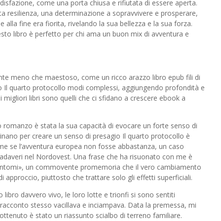
disfazione, come una porta chiusa e rifiutata di essere aperta.
ta resilienza, una determinazione a sopravvivere e prosperare,
lla fine era fiorita, rivelando la sua bellezza e la sua forza.
esto libro è perfetto per chi ama un buon mix di avventura e
ente meno che maestoso, come un ricco arazzo libro epub fili di
no Il quarto protocollo modi complessi, aggiungendo profondità e
migliori libri sono quelli che ci sfidano a crescere ebook a
to romanzo è stata la sua capacità di evocare un forte senso di
inano per creare un senso di presagio Il quarto protocollo è
come se l’avventura europea non fosse abbastanza, un caso
di cadaveri nel Nordovest. Una frase che ha risuonato con me è
i sintomi», un commovente promemoria che il vero cambiamento
proccio, piuttosto che trattare solo gli effetti superficiali.
libro davvero vivo, le loro lotte e trionfi si sono sentiti
l racconto stesso vacillava e inciampava. Data la premessa, mi
ottenuto è stato un riassunto scialbo di terreno familiare.