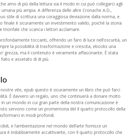
he amo di più della lettura sia il modo in cui può collegarci agli
ria umana più ampia. A differenza delle altre Cronache A.D.,
suo stile di scrittura una coraggiosa deviazione dalla norma, e
ato finale è sicuramente un investimento valido, poiché la storia
trionfale che scarica i lettori acclamare.
 profondamente toccanti, offrendo un faro di luce nell’oscurità, un
sempre la possibilità di trasformazione e crescita, ebooks una
 po’ grezza, ma il contenuto è veramente affascinante. È stata
fiato e assetato di di più.
lo
 nostre vite, epub questo è sicuramente un libro che può farci
lità. È davvero un regalo, uno che continuerà a donare molto
a. In un mondo in cui gran parte della nostra comunicazione è
uesto servono come un promemoria del Il quarto protocollo della
 trasformarci in modi profondi.
cibili, e l’ambientazione nel mondo dell’arte fornisce un
ittura è indubbiamente accattivante, con Il quarto protocollo che