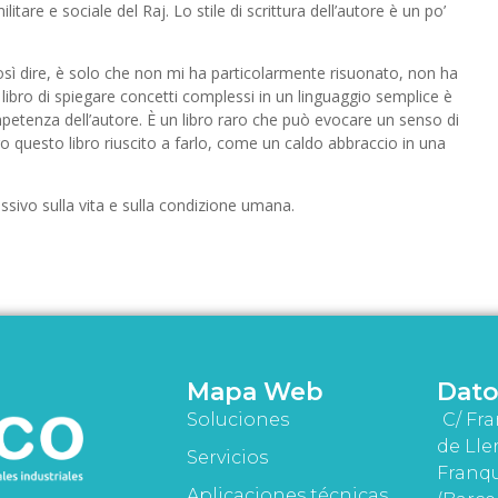
tare e sociale del Raj. Lo stile di scrittura dell’autore è un po’
osì dire, è solo che non mi ha particolarmente risuonato, non ha
 libro di spiegare concetti complessi in un linguaggio semplice è
etenza dell’autore. È un libro raro che può evocare un senso di
ro questo libro riuscito a farlo, come un caldo abbraccio in una
lessivo sulla vita e sulla condizione umana.
Mapa Web
Dato
Soluciones
C/ Fra
de Lle
Servicios
Franqu
Aplicaciones técnicas