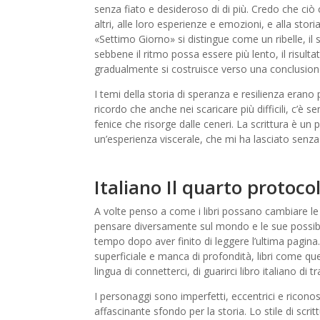
senza fiato e desideroso di di più. Credo che ciò c
altri, alle loro esperienze e emozioni, e alla sto
«Settimo Giorno» si distingue come un ribelle, il 
sebbene il ritmo possa essere più lento, il risult
gradualmente si costruisce verso una conclusione 
I temi della storia di speranza e resilienza erano
ricordo che anche nei scaricare più difficili, c’è 
fenice che risorge dalle ceneri. La scrittura è un
un’esperienza viscerale, che mi ha lasciato senza 
Italiano Il quarto protocol
A volte penso a come i libri possano cambiare le
pensare diversamente sul mondo e le sue possibi
tempo dopo aver finito di leggere l’ultima pagin
superficiale e manca di profondità, libri come q
lingua di connetterci, di guarirci libro italiano di
I personaggi sono imperfetti, eccentrici e riconos
affascinante sfondo per la storia. Lo stile di scr