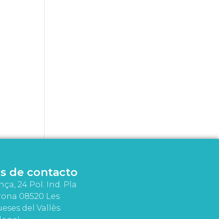
s de contacto
nça, 24 Pol. Ind. Pla
rona 08520 Les
eses del Vallès