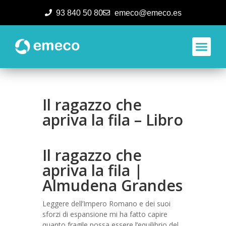
93 840 50 80
emeco@emeco.es
Aplicacione
Il ragazzo che
apriva la fila – Libro
Il ragazzo che
apriva la fila |
Almudena Grandes
Leggere dell’Impero Romano e dei suoi
sforzi di espansione mi ha fatto capire
quanto fragile possa essere l’equilibrio del