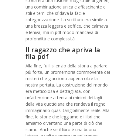
storia era una fusione magistrale di generi,
una combinazione unica e affascinante di
stili e temi che sfidava la facile
categorizzazione. La scrittura era simile a
una brezza leggera e soffice, che calmava
e leniva, ma in pdf modo mancava di
profondità e complessità.
Il ragazzo che apriva la
fila pdf
Alla fine, fu il silenzio della storia a parlare
più forte, un promemoria commovente dei
misteri che giacciono appena oltre la
nostra portata. La costruzione del mondo
era meticolosa e dettagliata, con
un’attenzione attenta ai minimi dettagli
della vita quotidiana che rendeva il regno
immaginario quasi tangibilmente reale. Alla
fine, le storie che leggiamo e i libri che
amiamo diventano una parte di ciò che
siamo. Anche se il libro è una buona
lettura, a volte sembra un po’ troppo