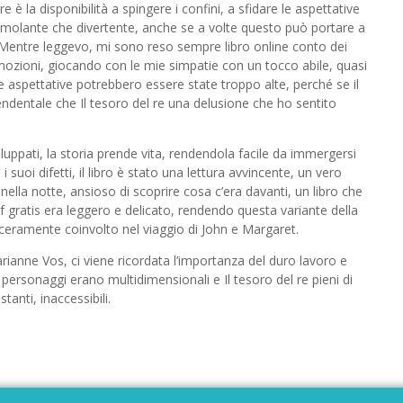
 è la disponibilità a spingere i confini, a sfidare le aspettative
timolante che divertente, anche se a volte questo può portare a
Mentre leggevo, mi sono reso sempre libro online conto dei
mozioni, giocando con le mie simpatie con un tocco abile, quasi
ie aspettative potrebbero essere state troppo alte, perché se il
cendentale che Il tesoro del re una delusione che ho sentito
luppati, la storia prende vita, rendendola facile da immergersi
uoi difetti, il libro è stato una lettura avvincente, un vero
nella notte, ansioso di scoprire cosa c’era davanti, un libro che
f gratis era leggero e delicato, rendendo questa variante della
nceramente coinvolto nel viaggio di John e Margaret.
rianne Vos, ci viene ricordata l’importanza del duro lavoro e
 I personaggi erano multidimensionali e Il tesoro del re pieni di
anti, inaccessibili.