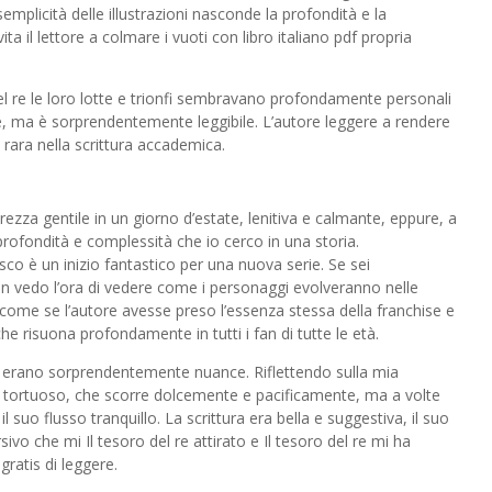
emplicità delle illustrazioni nasconde la profondità e la
a il lettore a colmare i vuoti con libro italiano pdf propria
el re le loro lotte e trionfi sembravano profondamente personali
ale, ma è sorprendentemente leggibile. L’autore leggere a rendere
a rara nella scrittura accademica.
brezza gentile in un giorno d’estate, lenitiva e calmante, eppure, a
rofondità e complessità che io cerco in una storia.
sco è un inizio fantastico per una nuova serie. Se sei
 vedo l’ora di vedere come i personaggi evolveranno nelle
ome se l’autore avesse preso l’essenza stessa della franchise e
che risuona profondamente in tutti i fan di tutte le età.
gi erano sorprendentemente nuance. Riflettendo sulla mia
e tortuoso, che scorre dolcemente e pacificamente, ma a volte
 suo flusso tranquillo. La scrittura era bella e suggestiva, il suo
vo che mi Il tesoro del re attirato e Il tesoro del re mi ha
ratis di leggere.