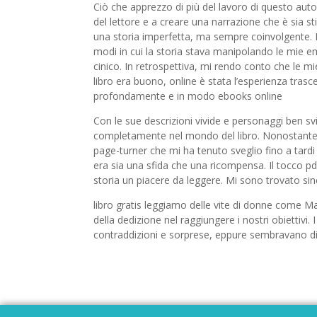
Ciò che apprezzo di più del lavoro di questo autore
del lettore e a creare una narrazione che è sia s
una storia imperfetta, ma sempre coinvolgente. 
modi in cui la storia stava manipolando le mie e
cinico. In retrospettiva, mi rendo conto che le m
libro era buono, online è stata l’esperienza tras
profondamente e in modo ebooks online
Con le sue descrizioni vivide e personaggi ben svi
completamente nel mondo del libro. Nonostante i s
page-turner che mi ha tenuto sveglio fino a tardi 
era sia una sfida che una ricompensa. Il tocco pd
storia un piacere da leggere. Mi sono trovato si
libro gratis leggiamo delle vite di donne come Ma
della dedizione nel raggiungere i nostri obiettivi.
contraddizioni e sorprese, eppure sembravano dist