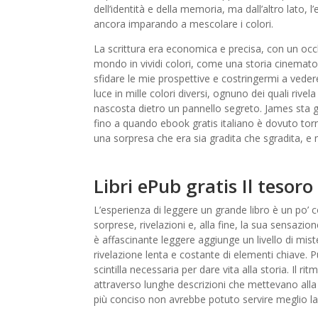
dell’identità e della memoria, ma dall’altro lato,
ancora imparando a mescolare i colori.
La scrittura era economica e precisa, con un occhi
mondo in vividi colori, come una storia cinematog
sfidare le mie prospettive e costringermi a vede
luce in mille colori diversi, ognuno dei quali riv
nascosta dietro un pannello segreto. James sta g
fino a quando ebook gratis italiano è dovuto torna
una sorpresa che era sia gradita che sgradita, e 
Libri ePub gratis Il tesoro
L’esperienza di leggere un grande libro è un po’ c
sorprese, rivelazioni e, alla fine, la sua sensazio
è affascinante leggere aggiunge un livello di mist
rivelazione lenta e costante di elementi chiave. 
scintilla necessaria per dare vita alla storia. Il r
attraverso lunghe descrizioni che mettevano all
più conciso non avrebbe potuto servire meglio la 