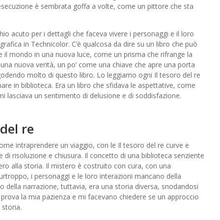
 l’esecuzione è sembrata goffa a volte, come un pittore che sta
o acuto per i dettagli che faceva vivere i personaggi e il loro
rafica in Technicolor. C’è qualcosa da dire su un libro che può
re il mondo in una nuova luce, come un prisma che rifrange la
ela una nuova verità, un po’ come una chiave che apre una porta
odendo molto di questo libro. Lo leggiamo ogni Il tesoro del re
re in biblioteca. Era un libro che sfidava le aspettative, come
mi lasciava un sentimento di delusione e di soddisfazione.
 del re
ome intraprendere un viaggio, con le Il tesoro del re curve e
ne di risoluzione e chiusura. Il concetto di una biblioteca senziente
ero alla storia. Il mistero è costruito con cura, con una
Purtroppo, i personaggi e le loro interazioni mancano della
itmo della narrazione, tuttavia, era una storia diversa, snodandosi
a prova la mia pazienza e mi facevano chiedere se un approccio
storia.