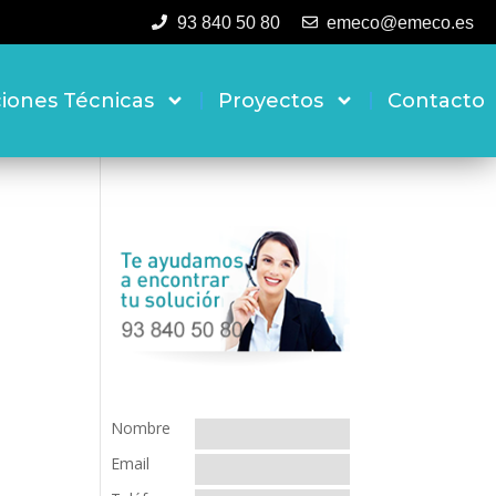
93 840 50 80
emeco@emeco.es
ciones Técnicas
Proyectos
Contacto
Nombre
Email