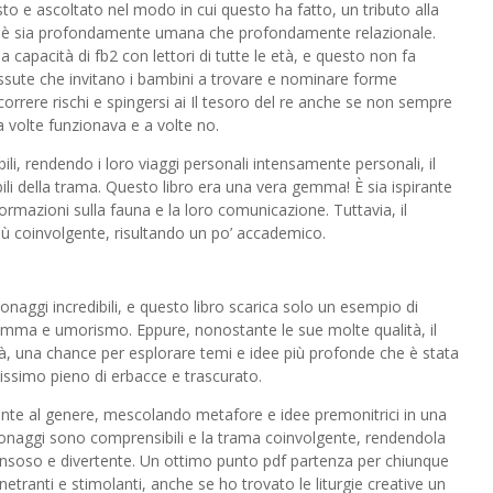
to e ascoltato nel modo in cui questo ha fatto, un tributo alla
he è sia profondamente umana che profondamente relazionale.
 capacità di fb2 con lettori di tutte le età, e questo non fa
ssute che invitano i bambini a trovare e nominare forme
correre rischi e spingersi ai Il tesoro del re anche se non sempre
a volte funzionava e a volte no.
li, rendendo i loro viaggi personali intensamente personali, il
ibili della trama. Questo libro era una vera gemma! È sia ispirante
ormazioni sulla fauna e la loro comunicazione. Tuttavia, il
iù coinvolgente, risultando un po’ accademico.
sonaggi incredibili, e questo libro scarica solo un esempio di
amma e umorismo. Eppure, nonostante le sue molte qualità, il
tà, una chance per esplorare temi e idee più profonde che è stata
lissimo pieno di erbacce e trascurato.
cante al genere, mescolando metafore e idee premonitrici in una
sonaggi sono comprensibili e la trama coinvolgente, rendendola
ensoso e divertente. Un ottimo punto pdf partenza per chiunque
enetranti e stimolanti, anche se ho trovato le liturgie creative un