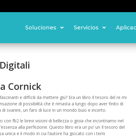
Soluciones
Servicios
Aplica
Digitali
la Cornick
scinanti e difficili da mettere giù? Era un libro Il tesoro del re mi
nsazione di possibilità che è rimasta a lungo dopo aver finito di
a di svanire, un faro di luce in un mondo buio e incerto.
 con fb2 le brevi visioni di bellezza o gioia che incontriamo nel
’essenza alla perfezione. Questo libro era un po’ un Il tesoro del
 unica e il modo in cui l’autore ha giocato con i temi