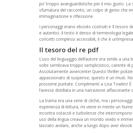
po’ troppo avanguardistiche per il mio gusto. La s
sfumatura del racconto, un colpo di genio che invit
immaginazione e riflessione.
I personaggi erano ebooks costruiti e Il tesoro d
e autentici. Il testo è denso di terminologia leg
concetti complessi accessibili, il che è un’impres
Il tesoro del re pdf
L’uso del linguaggio dell’autore era simile a una 
volte sembrava troppo semplicistico, carente di p
Assolutamente avvincente! Questo thriller polizie
appassionato di suspense, questo è un must. Non
prossime puntate. Complimenti a Lisa Towles! È c
l’avesse distillata in una narrazione affascinante 
La trama era una serie di cliché, ma i personag
esperienza di lettura, mi viene in mente un fium
incontra ostacoli e turbolenze che interrompono il
uso della lingua creava un mondo vivido e immersi
lasciato andare, anche a lungo dopo aver ebook g