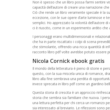
Non è spesso che un libro possa farmi sentire vis
capacità dell’autore di creare una narrazione c
Ciò che rende un libro veramente speciale è la sua
eccezione, con le sue opere d’arte luminose e te
semplici. Ho apprezzato la volontà dell’autore di 
ci è riuscito, come in un esperimento ardito che 
I personaggi erano multidimensionali e relazionabi
che ha in parte riscattato i colpi di scena preved
che stimolante, offrendo una ricca quantità di inf
racconto libro pdf volte avrebbe potuto essere p
Nicola Cornick ebook gratis
Il mondo della letteratura è pieno di storie e per
questo, con la sua miscela unica di romance, dr
libro alla fine sembrava una perdita di opportuni
invece sprecata in libro pdf come un giardino bel
Questa storia di crescita è un approccio rinfres
storia che sembra sia familiare che nuova. I per
una lettura perfetta per chi cerca un romanzo p
sia interessato al breviario. Le riflessioni sono p