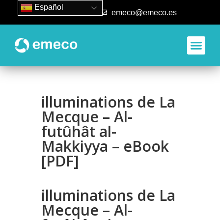
Español
93 840 50 80
emeco@emeco.es
Aplicacione
illuminations de La
Mecque – Al-
futûhât al-
Makkiyya – eBook
[PDF]
illuminations de La
Mecque – Al-