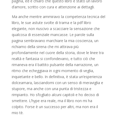
pagina, ed è chiaro che questo libro è stato un lavoro
d’amore, scritto con cura e attenzione ai dettagli.
Ma anche mentre ammiravo la competenza tecnica del
libro, le sue astute svolte di trama e la pdf libro
elegante, non riuscivo a scacciare la sensazione che
qualcosa di essenziale mancasse. Le parole sulla
pagina sembravano marchiare la mia coscienza, un
richiamo della sirena che mi attirava più
profondamente nel cuore della storia, dove le linee tra
realtà e fantasia si confondevano, e tutto ciò che
rimaneva era il battito pulsante della narrazione, un
ritmo che echeggiava in ogni momento di veglia,
inquietante e bello. In definitiva, è stata un’esperienza
dolceamara, lasciandomi con un senso di meraviglia e
stupore, ma anche con una punta di tristezza e
rimpianto. Ho sfogliato alcuni capitoli e ho deciso di
smettere. L’hype era reale, ma il libro non mi ha
colpito. Forse è un successo per altri, ma non era il
mio tè.