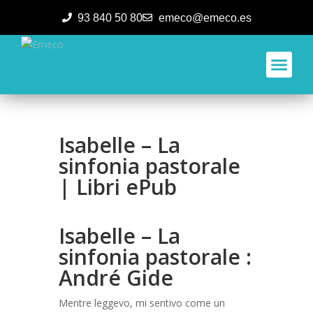
93 840 50 80
emeco@emeco.es
Aplicacione
Isabelle – La
sinfonia pastorale
| Libri ePub
Isabelle – La
sinfonia pastorale :
André Gide
Mentre leggevo, mi sentivo come un