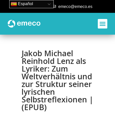
Español
93 840 50 80
emeco@emeco.es
Jakob Michael
Reinhold Lenz als
Lyriker: Zum
Weltverhältnis und
zur Struktur seiner
lyrischen
Selbstreflexionen |
(EPUB)