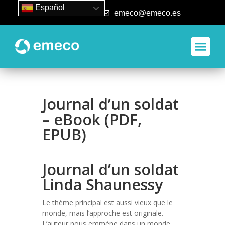
Español
93 840 50 80
emeco@emeco.es
Journal d’un soldat
– eBook (PDF,
EPUB)
Journal d’un soldat
Linda Shaunessy
Le thème principal est aussi vieux que le
monde, mais l’approche est originale.
L’auteur nous emmène dans un monde