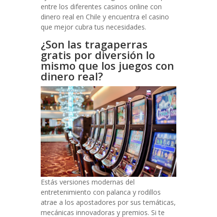
entre los diferentes casinos online con
dinero real en Chile y encuentra el casino
que mejor cubra tus necesidades.
¿Son las tragaperras
gratis por diversión lo
mismo que los juegos con
dinero real?
Estás versiones modernas del
entretenimiento con palanca y rodillos
atrae a los apostadores por sus temáticas,
mecánicas innovadoras y premios. Si te