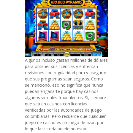
Algunos incluso gastan millones de dólares
para obtener sus licencias y enfrentan
revisiones con regularidad para y asegurar
que sus programas sean seguros. Como
se mencionó, eso no significa que nunca
puedan engañarte porque hay casinos
algunos virtuales fraudulentos. Sí, siempre
que sea en casinos con licencias
verificadas por las autoridades de juego
colombianas. Pero recuerde que cualquier
juego de casino es un juego de azar, por
lo que la victoria puede no estar