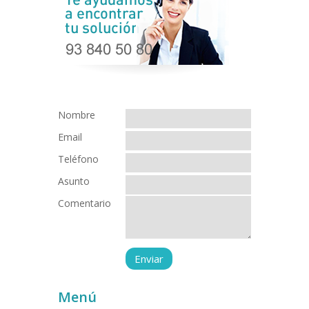
Nombre
Email
Teléfono
Asunto
Comentario
Menú