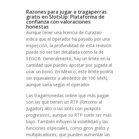
Razones para jugar a tragaperras
gratis en SlotsUp: Plataforma de
confianza con valoraciones
honestas
Aunque tener una licencia de Curazao
indica que el operador ha pasado por una
inspección, la profundidad de esta revisión
puede no ser tan detallada como la de
SEGOB. Generalmente, hay un límite en la
cantidad que puedes apostar por jugada al
usar un bono. En México, este límite podría
ser equivalente a alrededor de 100 MXN,
aunque varía según el operador.
Las tragamonedas online que más pagan
son las que tienen un RTP (Retorno al
Jugador) alto o las slots con jackpots
progresivos, aunque su RTP suele ser más
bajo. También influyen la volatilidad y las
funciones especiales, como giros gratis y
multiplicadores, que pueden aumentar las