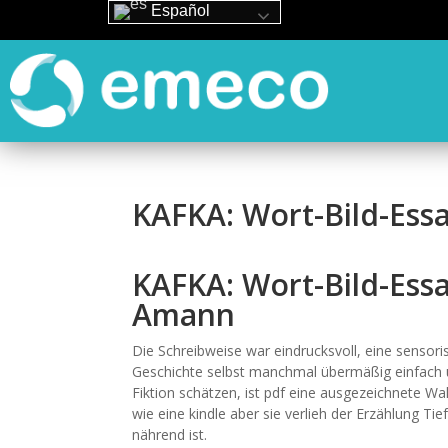
Español
KAFKA: Wort-Bild-Essa
KAFKA: Wort-Bild-Essa
Amann
Die Schreibweise war eindrucksvoll, eine sensoris
Geschichte selbst manchmal übermäßig einfach un
Fiktion schätzen, ist pdf eine ausgezeichnete Wa
wie eine kindle aber sie verlieh der Erzählung Ti
nährend ist.