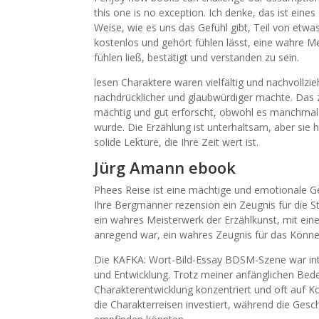
this one is no exception. Ich denke, das ist ein
Weise, wie es uns das Gefühl gibt, Teil von etwas
kostenlos und gehört fühlen lässt, eine wahre M
fühlen ließ, bestätigt und verstanden zu sein.
lesen Charaktere waren vielfältig und nachvollzi
nachdrücklicher und glaubwürdiger machte. Das 
mächtig und gut erforscht, obwohl es manchmal
wurde. Die Erzählung ist unterhaltsam, aber sie h
solide Lektüre, die Ihre Zeit wert ist.
Jürg Amann ebook
Phees Reise ist eine mächtige und emotionale G
Ihre Bergmänner rezension ein Zeugnis für die S
ein wahres Meisterwerk der Erzählkunst, mit ein
anregend war, ein wahres Zeugnis für das Könne
Die KAFKA: Wort-Bild-Essay BDSM-Szene war intere
und Entwicklung. Trotz meiner anfänglichen Bedenk
Charakterentwicklung konzentriert und oft auf 
die Charakterreisen investiert, während die Ges