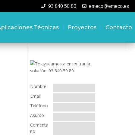
93 840 50 80
emeco@emeco.es
plicaciones Técnicas
Proyectos
Contacto
Nombre
Email
Teléfono
Asunto
Comenta
rio