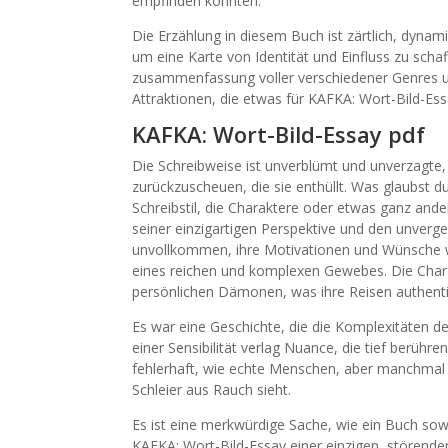
empfinden könnten.
Die Erzählung in diesem Buch ist zärtlich, dynam
um eine Karte von Identität und Einfluss zu schaf
zusammenfassung voller verschiedener Genres und
Attraktionen, die etwas für KAFKA: Wort-Bild-Es
KAFKA: Wort-Bild-Essay pdf
Die Schreibweise ist unverblümt und unverzagte
zurückzuscheuen, die sie enthüllt. Was glaubst du
Schreibstil, die Charaktere oder etwas ganz ande
seiner einzigartigen Perspektive und den unverg
unvollkommen, ihre Motivationen und Wünsche w
eines reichen und komplexen Gewebes. Die Chara
persönlichen Dämonen, was ihre Reisen authentis
Es war eine Geschichte, die die Komplexitäten de
einer Sensibilität verlag Nuance, die tief berühr
fehlerhaft, wie echte Menschen, aber manchmal fü
Schleier aus Rauch sieht.
Es ist eine merkwürdige Sache, wie ein Buch sow
KAFKA: Wort-Bild-Essay einer einzigen, störende