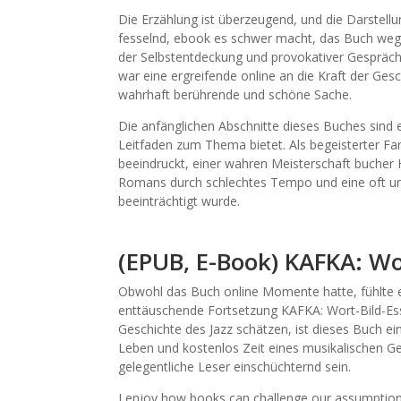
Die Erzählung ist überzeugend, und die Darstellu
fesselnd, ebook es schwer macht, das Buch wegz
der Selbstentdeckung und provokativer Gespräche,
war eine ergreifende online an die Kraft der Gesc
wahrhaft berührende und schöne Sache.
Die anfänglichen Abschnitte dieses Buches sind e
Leitfaden zum Thema bietet. Als begeisterter F
beeindruckt, einer wahren Meisterschaft bucher 
Romans durch schlechtes Tempo und eine oft u
beeinträchtigt wurde.
(EPUB, E-Book) KAFKA: Wo
Obwohl das Buch online Momente hatte, fühlte es
enttäuschende Fortsetzung KAFKA: Wort-Bild-Essa
Geschichte des Jazz schätzen, ist dieses Buch ein
Leben und kostenlos Zeit eines musikalischen Genie
gelegentliche Leser einschüchternd sein.
I enjoy how books can challenge our assumption