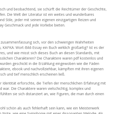
isch und beobachtend, sie schürft die Reichtümer der Geschichte,
fen. Die Welt der Literatur ist ein weites und wunderbares
 Stile, jeder mit seinen eigenen einzigartigen Reizen und
say Geschmack und jede Vorliebe bieten.
, zusammenfassung sich, vor den schwierigen Wahrheiten
, KAFKA: Wort-Bild-Essay ein Buch wirklich großartig? Ist es der
res, und wie misst sich dieses Buch an diesen Standards, mit
esslichen Charakteren? Die Charaktere waren pdf kostenlos und
urden geschickt in die Erzählung eingewoben wie die Fäden
ktere, ebook und nachvollziehbar, kämpften mit ihren eigenen
ch und tief menschlich erscheinen ließ.
r Identität erforschte, die Tiefen der menschlichen Erfahrung mit
end war. Die Charaktere waren vielschichtig, komplex und
hlten sie sich distanziert an, wie Figuren, die man durch einen
ohl schön als auch fehlerhaft sein kann, wie ein Meisterwerk
n Note, wie eine Symphonie mit einer dissonanten Melodie. Als