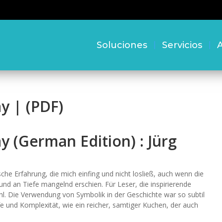
Soluciones
Servicios
A
y | (PDF)
y (German Edition) : Jürg
che Erfahrung, die mich einfing und nicht losließ, auch wenn die
d an Tiefe mangelnd erschien. Für Leser, die inspirierende
hl. Die Verwendung von Symbolik in der Geschichte war so subtil
efe und Komplexität, wie ein reicher, samtiger Kuchen, der auch