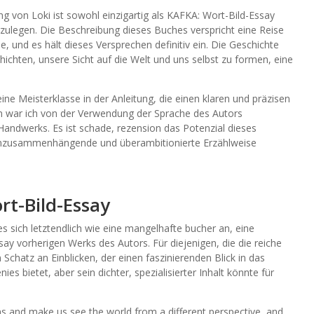
ng von Loki ist sowohl einzigartig als KAFKA: Wort-Bild-Essay
ulegen. Die Beschreibung dieses Buches verspricht eine Reise
 und es hält dieses Versprechen definitiv ein. Die Geschichte
hichten, unsere Sicht auf die Welt und uns selbst zu formen, eine
ine Meisterklasse in der Anleitung, die einen klaren und präzisen
an war ich von der Verwendung der Sprache des Autors
Handwerks. Es ist schade, rezension das Potenzial dieses
nzusammenhängende und überambitionierte Erzählweise
rt-Bild-Essay
 sich letztendlich wie eine mangelhafte bucher an, eine
y vorherigen Werks des Autors. Für diejenigen, die die reiche
 Schatz an Einblicken, der einen faszinierenden Blick in das
s bietet, aber sein dichter, spezialisierter Inhalt könnte für
s and make us see the world from a different perspective, and