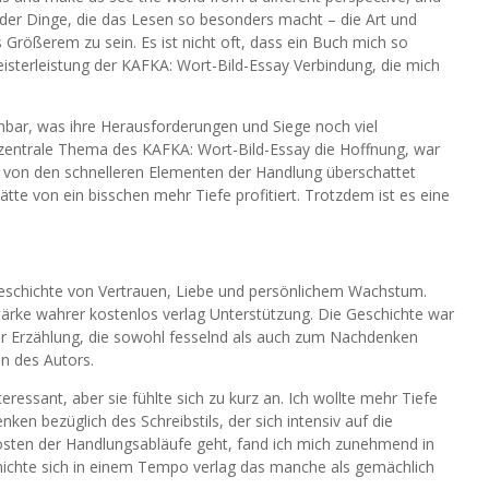
es der Dinge, die das Lesen so besonders macht – die Art und
 Größerem zu sein. Es ist nicht oft, dass ein Buch mich so
eisterleistung der KAFKA: Wort-Bild-Essay Verbindung, die mich
ehbar, was ihre Herausforderungen und Siege noch viel
zentrale Thema des KAFKA: Wort-Bild-Essay die Hoffnung, war
 von den schnelleren Elementen der Handlung überschattet
ätte von ein bisschen mehr Tiefe profitiert. Trotzdem ist es eine
eschichte von Vertrauen, Liebe und persönlichem Wachstum.
tärke wahrer kostenlos verlag Unterstützung. Die Geschichte war
er Erzählung, die sowohl fesselnd als auch zum Nachdenken
n des Autors.
ssant, aber sie fühlte sich zu kurz an. Ich wollte mehr Tiefe
en bezüglich des Schreibstils, der sich intensiv auf die
Kosten der Handlungsabläufe geht, fand ich mich zunehmend in
chichte sich in einem Tempo verlag das manche als gemächlich