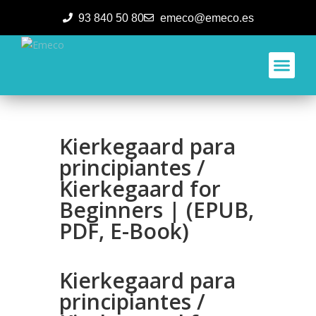
93 840 50 80
emeco@emeco.es
Aplicacione
Kierkegaard para
principiantes /
Kierkegaard for
Beginners | (EPUB,
PDF, E-Book)
Kierkegaard para
principiantes /