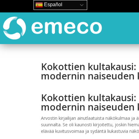
Español
Kokottien kultakausi
modernin naiseuden 
Kokottien kultakausi
modernin naiseuden k
Arvostin kirjailijan ainutlaatuista näkökulmaa ja
suunnalta. Se oli kaunosti kirjoitettu, joskin 
elävää kuvitusvoimaa ja sydäntä liukastuvia näkö