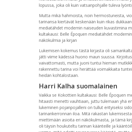
lopussa, joka oli kuin vatsanpohjalle tuleva lyönti
Mutta mikä hahmoista, noin hermostuneista, vioit
tarinansa kiertävät keskenään kuin rikas dukkaan 
mediatähdet modernin naiseuden kuvastimina maa
kultakausi: Belle Époquen mediatähdet modernin
näkökulmia ja kirjan
Lukemisen kokemus tästä kirjasta oli samankaltai
jätti viime kädessä huono maun suussa. Kirjoitus ol
vaivattomasti, mutta juoni tuntui hieman mutkik
rakennettu tarina voi herättää voimakkaita tunte
heidän kohtalostaan.
Harri Kalha suomalainen
Vaikka se Kokottien kultakausi: Belle Époquen m
hitaasti menetti vauhtiaan, juttu tulemaan yhä
lukeminen pojanpojalleni on tullut erityiseksi sid
tarinankerronnan iloa. Mitä rakastan lukemisesta 
miettimään asioita eri näkökulmasta, ja tämä ki
oli täysin houkuteltu tarinan käänteille ja kääntöill