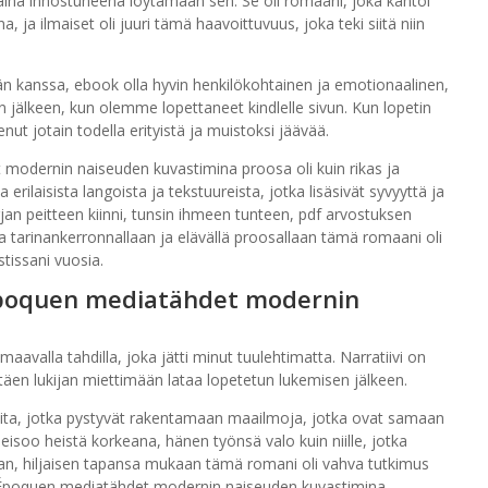
aina innostuneena löytämään sen. Se oli romaani, joka kantoi
ja ilmaiset oli juuri tämä haavoittuvuus, joka teki siitä niin
än kanssa, ebook olla hyvin henkilökohtainen ja emotionaalinen,
 jälkeen, kun olemme lopettaneet kindlelle sivun. Kun lopetin
enut jotain todella erityistä ja muistoksi jäävää.
 modernin naiseuden kuvastimina proosa oli kuin rikas ja
rilaisista langoista ja tekstuureista, jotka lisäsivät syvyyttä ja
jan peitteen kiinni, tunsin ihmeen tunteen, pdf arvostuksen
ella tarinankerronnallaan ja elävällä proosallaan tämä romaani oli
tissani vuosia.
 Époquen mediatähdet modernin
maavalla tahdilla, joka jätti minut tuulehtimatta. Narratiivi on
täen lukijan miettimään lataa lopetetun lukemisen jälkeen.
joita, jotka pystyvät rakentamaan maailmoja, jotka ovat samaan
seisoo heistä korkeana, hänen työnsä valo kuin niille, jotka
n, hiljaisen tapansa mukaan tämä romani oli vahva tutkimus
e Époquen mediatähdet modernin naiseuden kuvastimina