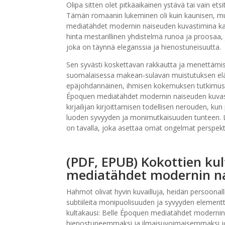
Olipa sitten olet pitkäaikainen ystävä tai vain ets
Tämän romaanin lukeminen oli kuin kaunisen, mut
mediatähdet modernin naiseuden kuvastimina katsel
hinta mestarillinen yhdistelmä runoa ja proosaa,
joka on täynnä eleganssia ja hienostuneisuutta.
Sen syvästi koskettavan rakkautta ja menettämis
suomalaisessa makean-sulavan muistutuksen eläm
epäjohdannäinen, ihmisen kokemuksen tutkimus, 
Époquen mediatähdet modernin naiseuden kuvasti
kirjailijan kirjoittamisen todellisen nerouden, ku
luoden syvyyden ja monimutkaisuuden tunteen. Luem
on tavalla, joka asettaa omat ongelmat perspektii
(PDF, EPUB) Kokottien kul
mediatähdet modernin n
Hahmot olivat hyvin kuvailluja, heidän persoonall
subtiileita monipuolisuuden ja syvyyden elementte
kultakausi: Belle Époquen mediatähdet modernin 
hienostuneemmaksi ja ilmaisuvoimaisemmaksi joka