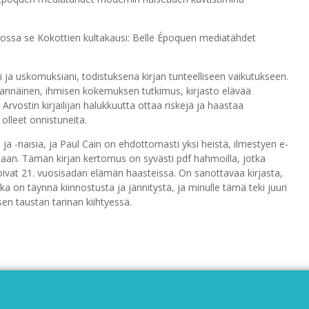
kossa se Kokottien kultakausi: Belle Époquen mediatähdet
ni ja uskomuksiani, todistuksena kirjan tunteelliseen vaikutukseen.
hdannäinen, ihmisen kokemuksen tutkimus, kirjasto elävää
rvostin kirjailijan halukkuutta ottaa riskejä ja haastaa
 olleet onnistuneita.
a -naisia, ja Paul Cain on ehdottomasti yksi heistä, ilmestyen e-
lmaan. Tämän kirjan kertomus on syvästi pdf hahmoilla, jotka
oivat 21. vuosisadan elämän haasteissa. On sanottavaa kirjasta,
 on täynnä kiinnostusta ja jännitystä, ja minulle tämä teki juuri
sen taustan tarinan kiihtyessä.