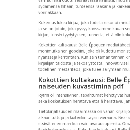
varma, mitä odotti seuraavassa kääristä, mutta 
sydämensä hihaan, tunteensa raakana ja karkeana, 
voimakkaan.
Kokemus lukea kirjaa, joka todella resonoi meid
ja se on jotain, joka pysyy kanssamme kauan sen
kirjan, tunsin tyydytyksen, tunnetta, että olin kok
Kokottien kultakausi: Belle Époquen mediatähdet
monimutkainen gobeliini, joka oli kudottu monista e
nyansseja kerrontaan. Kun sain tämän tarinan kir
kirjailijan taidosta ja tekoälystöstä. Innovatiivis
todellinen mestariteos, joka tulee säilymään muis
Kokottien kultakausi: Belle
naiseuden kuvastimina pdf
Rytmi oli intensiivinen, tapahtumat kehittyivät hui
sekä kosketuksen herättävä että fi herättävä, jät
Tietokirjallisuuden maailmassa on vähän kirjaili
aikaan tuttuja ja kuitenkin täysin vieraana, Bear 
etsivät enemmän kuin vain avaruusopereita. Oma
ihmiskokemuksesta, Kokottien kultakausi: Bell