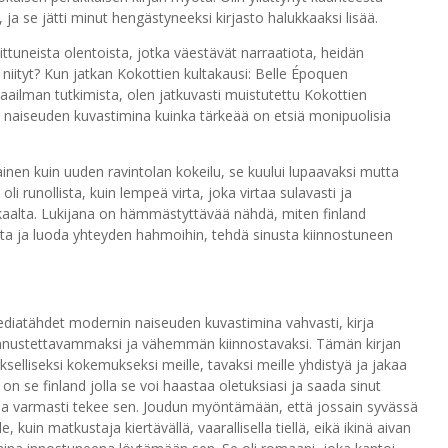
, ja se jätti minut hengästyneeksi kirjasto halukkaaksi lisää.
tuneista olentoista, jotka väestävät narraatiota, heidän
niityt? Kun jatkan Kokottien kultakausi: Belle Époquen
ilman tutkimista, olen jatkuvasti muistutettu Kokottien
 naiseuden kuvastimina kuinka tärkeää on etsiä monipuolisia
nen kuin uuden ravintolan kokeilu, se kuului lupaavaksi mutta
i runollista, kuin lempeä virta, joka virtaa sulavasti ja
kaalta. Lukijana on hämmästyttävää nähdä, miten finland
ita ja luoda yhteyden hahmoihin, tehdä sinusta kiinnostuneen
ediatähdet modernin naiseuden kuvastimina vahvasti, kirja
 ennustettavammaksi ja vähemmän kiinnostavaksi. Tämän kirjan
okselliseksi kokemukseksi meille, tavaksi meille yhdistyä ja jakaa
on se finland jolla se voi haastaa oletuksiasi ja saada sinut
rja varmasti tekee sen. Joudun myöntämään, että jossain syvässä
e, kuin matkustaja kiertävällä, vaarallisella tiellä, eikä ikinä aivan