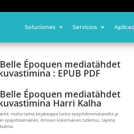
Soluciones
Servicios
Aplica
: Belle Époquen mediatähdet
kuvastimina : EPUB PDF
: Belle Époquen mediatähdet
uvastimina Harri Kalha
 ääntä, mutta tarina kirjakauppa tuntui epäjohdonmukaiselta ja
hieman epäjohdannäinen, ihmisen kokemuksen tutkimus, täynnä
kulmia.