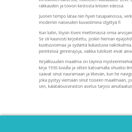
rakkauden ja toivon kestosta kriisien edessä.
Juonen tempo lataa niin hyvin tasapainossa, ver
modernin naiseuden kuvastimina öljyttyä fi
Kun luitin, löysin itseni miettimässä omia arvoja
Se oli kaunosti kirjoitettu, joskin hieman epäjo
kuvitusvoimaa ja sydäntä liukastuvia näkökulmia. A
perinteisiä genrerajoja, vaikka tulokset eivät aina
Kirjallisuuden maailma on täynnä mysteerimiehiä j
kirja 1930-luvulla ja sitten katoamalla ohueksi i
saavat sinut nauramaan ja itkevän, kun he navig
joka pystyy viemään sinut toiseen maailmaan, joka
sen, kalatalousviraston asetus tarjosi ainutlaatui