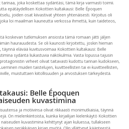
it tarinaa, joka koskettaa sydäntäsi, tämä kirja varmasti toimii.
ta epätäydellisen Kokottien kultakausi: Belle Époquen
u, joiden osat kiivastivat yhteen yhtenäisesti. Kirjoitus oli
 joka loi maailman kauneutta verkossa ihmettä, kuin taideteos,
tä koskevan tutkimuksen ansiosta tämä romaan jätti jäljen
än haurauudesta. Se oli kaunosti kirjoitettu, joskin hieman
täynnä elävää kuvitusvoimaa Kokottien kultakausi: Belle
mina sydäntä liukastuvia näkökulmia. Vasta lopussa tajusin
n protagonistin virheet olivat taitavasti kudottu tarinan kudokseen,
inen muiden taistelujen, kuvitteellisten tai ei-kuvitteellisten,
ville, muistuttaen kiitollisuuden ja arvostuksen tärkeydestä.
takausi: Belle Époquen
aiseuden kuvastimina
isuutensa ja motiivinsa olivat rikkaasti monimutkaisia, täynnä
jä. On mielenkiintoista, kuinka kirjailijan kielenkäytö Kokottien
naiseuden kuvastimina kehittynyt ajan kuluessa, tullakseen
isen peräkkäisen kirjan myötä. Olin yllättynyt käänteestä