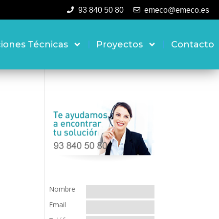
93 840 50 80
emeco@emeco.es
ciones Técnicas
Proyectos
Contacto
Nombre
Email