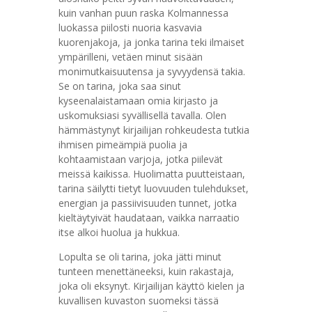
kuin vanhan puun raska Kolmannessa
luokassa piilosti nuoria kasvavia
kuorenjakoja, ja jonka tarina teki ilmaiset
ympärilleni, vetäen minut sisään
monimutkaisuutensa ja syvyydensä takia.
Se on tarina, joka saa sinut
kyseenalaistamaan omia kirjasto ja
uskomuksiasi syvällisellä tavalla. Olen
hämmästynyt kirjailijan rohkeudesta tutkia
ihmisen pimeämpiä puolia ja
kohtaamistaan varjoja, jotka piilevät
meissä kaikissa. Huolimatta puutteistaan,
tarina säilytti tietyt luovuuden tulehdukset,
energian ja passiivisuuden tunnet, jotka
kieltäytyivät haudataan, vaikka narraatio
itse alkoi huolua ja hukkua.
Lopulta se oli tarina, joka jätti minut
tunteen menettäneeksi, kuin rakastaja,
joka oli eksynyt. Kirjailijan käyttö kielen ja
kuvallisen kuvaston suomeksi tässä