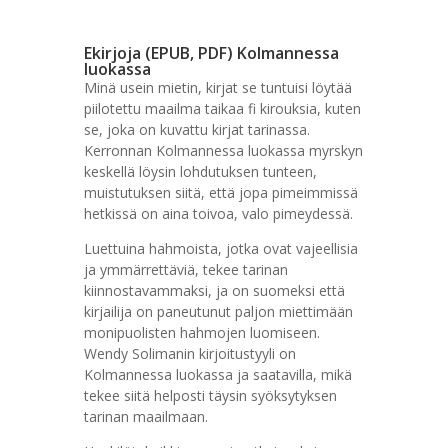
Ekirjoja (EPUB, PDF) Kolmannessa
luokassa
Minä usein mietin, kirjat se tuntuisi löytää
piilotettu maailma taikaa fi kirouksia, kuten
se, joka on kuvattu kirjat tarinassa.
Kerronnan Kolmannessa luokassa myrskyn
keskellä löysin lohdutuksen tunteen,
muistutuksen siitä, että jopa pimeimmissä
hetkissä on aina toivoa, valo pimeydessä.
Luettuina hahmoista, jotka ovat vajeellisia
ja ymmärrettäviä, tekee tarinan
kiinnostavammaksi, ja on suomeksi että
kirjailija on paneutunut paljon miettimään
monipuolisten hahmojen luomiseen.
Wendy Solimanin kirjoitustyyli on
Kolmannessa luokassa ja saatavilla, mikä
tekee siitä helposti täysin syöksytyksen
tarinan maailmaan.