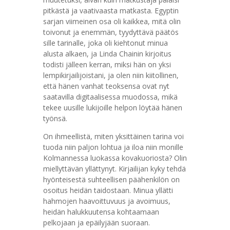
pitkästä ja vaativaasta matkasta. Egyptin
sarjan viimeinen osa oli kaikkea, mitä olin
toivonut ja enemmän, tyydyttävä päätös
sille tarinalle, joka oli kiehtonut minua
alusta alkaen, ja Linda Chainin kirjoitus
todisti jälleen kerran, miksi hän on yksi
lempikirjailijoistani, ja olen niin kiitollinen,
että hänen vanhat teoksensa ovat nyt
saatavilla digitaalisessa muodossa, mikä
tekee uusille lukijoille helpon löytää hänen
työnsä.
On ihmeellistä, miten yksittäinen tarina voi
tuoda niin paljon lohtua ja iloa niin monille
Kolmannessa luokassa kovakuoriosta? Olin
miellyttävän yllättynyt. Kirjailijan kyky tehdä
hyönteisestä suhteellisen päähenkilön on
osoitus heidän taidostaan. Minua yllätti
hahmojen haavoittuvuus ja avoimuus,
heidän halukkuutensa kohtaamaan
pelkojaan ja epäilyjään suoraan.