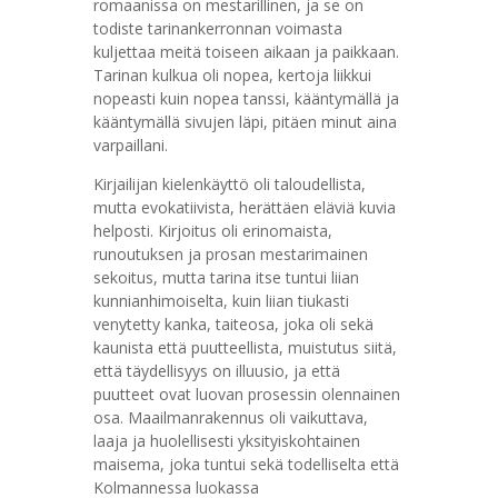
romaanissa on mestarillinen, ja se on
todiste tarinankerronnan voimasta
kuljettaa meitä toiseen aikaan ja paikkaan.
Tarinan kulkua oli nopea, kertoja liikkui
nopeasti kuin nopea tanssi, kääntymällä ja
kääntymällä sivujen läpi, pitäen minut aina
varpaillani.
Kirjailijan kielenkäyttö oli taloudellista,
mutta evokatiivista, herättäen eläviä kuvia
helposti. Kirjoitus oli erinomaista,
runoutuksen ja prosan mestarimainen
sekoitus, mutta tarina itse tuntui liian
kunnianhimoiselta, kuin liian tiukasti
venytetty kanka, taiteosa, joka oli sekä
kaunista että puutteellista, muistutus siitä,
että täydellisyys on illuusio, ja että
puutteet ovat luovan prosessin olennainen
osa. Maailmanrakennus oli vaikuttava,
laaja ja huolellisesti yksityiskohtainen
maisema, joka tuntui sekä todelliselta että
Kolmannessa luokassa