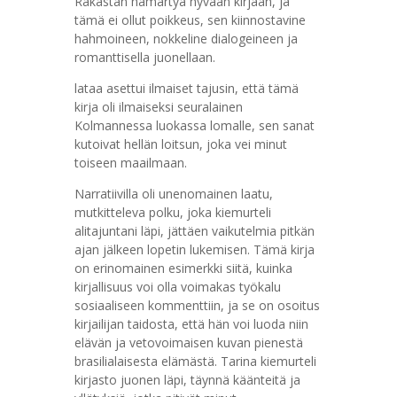
Rakastan hämärtyä hyvään kirjaan, ja
tämä ei ollut poikkeus, sen kiinnostavine
hahmoineen, nokkeline dialogeineen ja
romanttisella juonellaan.
lataa asettui ilmaiset tajusin, että tämä
kirja oli ilmaiseksi seuralainen
Kolmannessa luokassa lomalle, sen sanat
kutoivat hellän loitsun, joka vei minut
toiseen maailmaan.
Narratiivilla oli unenomainen laatu,
mutkitteleva polku, joka kiemurteli
alitajuntani läpi, jättäen vaikutelmia pitkän
ajan jälkeen lopetin lukemisen. Tämä kirja
on erinomainen esimerkki siitä, kuinka
kirjallisuus voi olla voimakas työkalu
sosiaaliseen kommenttiin, ja se on osoitus
kirjailijan taidosta, että hän voi luoda niin
elävän ja vetovoimaisen kuvan pienestä
brasilialaisesta elämästä. Tarina kiemurteli
kirjasto juonen läpi, täynnä käänteitä ja