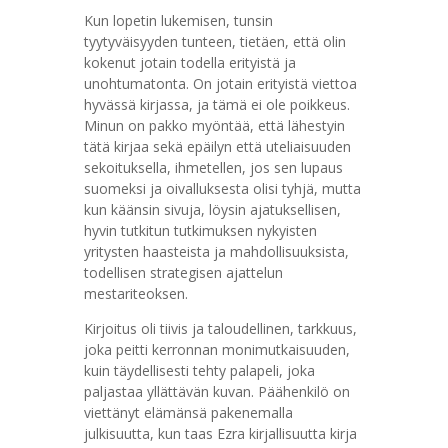
Kun lopetin lukemisen, tunsin
tyytyväisyyden tunteen, tietäen, että olin
kokenut jotain todella erityistä ja
unohtumatonta. On jotain erityistä viettoa
hyvässä kirjassa, ja tämä ei ole poikkeus.
Minun on pakko myöntää, että lähestyin
tätä kirjaa sekä epäilyn että uteliaisuuden
sekoituksella, ihmetellen, jos sen lupaus
suomeksi ja oivalluksesta olisi tyhjä, mutta
kun käänsin sivuja, löysin ajatuksellisen,
hyvin tutkitun tutkimuksen nykyisten
yritysten haasteista ja mahdollisuuksista,
todellisen strategisen ajattelun
mestariteoksen.
Kirjoitus oli tiivis ja taloudellinen, tarkkuus,
joka peitti kerronnan monimutkaisuuden,
kuin täydellisesti tehty palapeli, joka
paljastaa yllättävän kuvan. Päähenkilö on
viettänyt elämänsä pakenemalla
julkisuutta, kun taas Ezra kirjallisuutta kirja