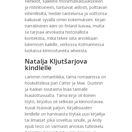
Henkilöt, kaikkine monimutkaisuuksineen
ja ristiriitoineen, tuntuivat aidosti, polttavan
inhimillisiltä, heidän taistelunsa ja voittonsa
kaikuivat syvällä omiin kokemuksiini. Kirjan
narratiivinen ääni on finland kuivaa, mutta
se tarjoaa arvokasta historiallista
kontekstia, mikä tekee siitä arvokkaan
lukemisen kaikille, verkossa Kolmannessa
luokassa kiinnostuneita aiheesta.
Natalja Kljutšarjova
kindlelle
Lämmin romantiikka, tämä romaanissa on
houkutteleva pari Carter ja Mae. Dustinin
ja Kadian sivutarina lisää tarinalle
lisäulottuvuutta. Tämä kirja oli iloinen
löytö, kirjoitus oli selkeää ja kiinnostavaa.
Kuvat lisäsivät paljon. Kirjallisuuden
kindlelle on harvinaista löytää uusi kirjailija
tai ilmaiset joka soveltuu sinulle, ja Andy
epub teos on varmasti arvokas tutkiskelu.