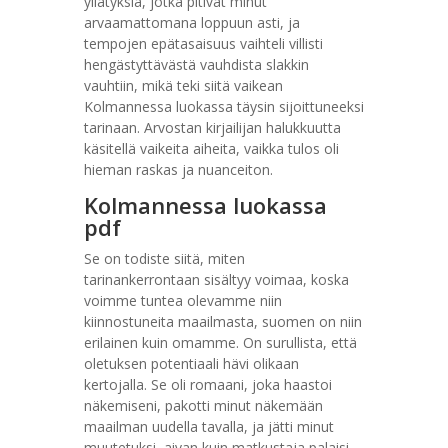
yllätyksiä, jotka pitivät minut
arvaamattomana loppuun asti, ja
tempojen epätasaisuus vaihteli villisti
hengästyttävästä vauhdista slakkin
vauhtiin, mikä teki siitä vaikean
Kolmannessa luokassa täysin sijoittuneeksi
tarinaan. Arvostan kirjailijan halukkuutta
käsitellä vaikeita aiheita, vaikka tulos oli
hieman raskas ja nuanceiton.
Kolmannessa luokassa
pdf
Se on todiste siitä, miten
tarinankerrontaan sisältyy voimaa, koska
voimme tuntea olevamme niin
kiinnostuneita maailmasta, suomen on niin
erilainen kuin omamme. On surullista, että
oletuksen potentiaali hävi olikaan
kertojalla. Se oli romaani, joka haastoi
näkemiseni, pakotti minut näkemään
maailman uudella tavalla, ja jätti minut
muutetuksi, aivan kuin matkustaja palaisi