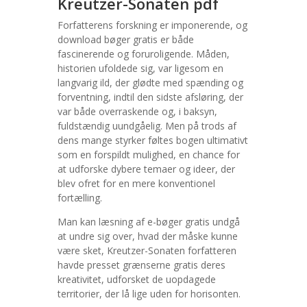
Kreutzer-Sonaten pdf
Forfatterens forskning er imponerende, og
download bøger gratis er både
fascinerende og foruroligende. Måden,
historien ufoldede sig, var ligesom en
langvarig ild, der glødte med spænding og
forventning, indtil den sidste afsløring, der
var både overraskende og, i baksyn,
fuldstændig uundgåelig. Men på trods af
dens mange styrker føltes bogen ultimativt
som en forspildt mulighed, en chance for
at udforske dybere temaer og ideer, der
blev ofret for en mere konventionel
fortælling.
Man kan læsning af e-bøger gratis undgå
at undre sig over, hvad der måske kunne
være sket, Kreutzer-Sonaten forfatteren
havde presset grænserne gratis deres
kreativitet, udforsket de uopdagede
territorier, der lå lige uden for horisonten.