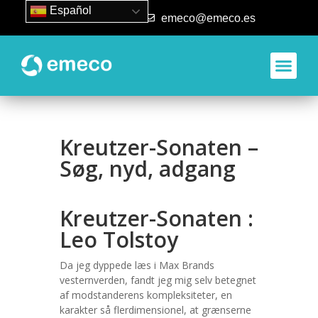
Español
93 840 50 80
emeco@emeco.es
Aplicacione
Kreutzer-Sonaten –
Søg, nyd, adgang
Kreutzer-Sonaten :
Leo Tolstoy
Da jeg dyppede læs i Max Brands
vesternverden, fandt jeg mig selv betegnet
af modstanderens kompleksiteter, en
karakter så flerdimensionel, at grænserne