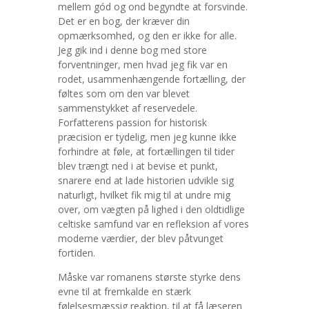
mellem gód og ond begyndte at forsvinde.
Det er en bog, der kræver din
opmærksomhed, og den er ikke for alle.
Jeg gik ind i denne bog med store
forventninger, men hvad jeg fik var en
rodet, usammenhængende fortælling, der
føltes som om den var blevet
sammenstykket af reservedele.
Forfatterens passion for historisk
præcision er tydelig, men jeg kunne ikke
forhindre at føle, at fortællingen til tider
blev trængt ned i at bevise et punkt,
snarere end at lade historien udvikle sig
naturligt, hvilket fik mig til at undre mig
over, om vægten på lighed i den oldtidlige
celtiske samfund var en refleksion af vores
moderne værdier, der blev påtvunget
fortiden.
Måske var romanens største styrke dens
evne til at fremkalde en stærk
følelsesmæssig reaktion, til at få læseren