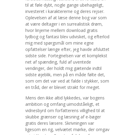
til at føle dybt, nogle gange ubehageligt,
investeret i karaktererne og deres rejser.
Oplevelsen af at læse denne bog var som
at være deltager i en surrealistisk drøm,
hvor linjerne mellem download gratis
lydbog og fantasi blev udvisket, og efterlod
mig med spørgsmål om mine egne
opfattelser længe efter, jeg havde afsluttet
sidste side. Fortegnelsen var et komplekst
net af spænding, fuld af uventede
vendinger, der holdt mig gætende indtil
sidste øjeblik, men på en måde følte det,
som om det var ved at falde i stykker, som
en tråd, der er blevet strakt for meget.
Mens den ikke altid lykkedes, var bogens
ambition og omfang uimodståeligt, et
vidnesbyrd om forfatterens villighed til at
skubbe grænser og læsning af e-bøger
gratis deres læsere. Skrivningen var
ligesom en rig, velvætet mørke, der omgav