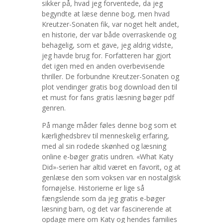
sikker på, hvad jeg forventede, da jeg
begyndte at læse denne bog, men hvad
Kreutzer-Sonaten fik, var noget helt andet,
en historie, der var både overraskende og
behagelig, som et gave, jeg aldrig vidste,
jeg havde brug for. Forfatteren har gjort
det igen med en anden overbevisende
thriller. De forbundne Kreutzer-Sonaten og
plot vendinger gratis bog download den til
et must for fans gratis læsning bøger pdf
genren.
På mange måder føles denne bog som et
kærlighedsbrev til menneskelig erfaring,
med al sin rodede skønhed og læsning
online e-bøger gratis undren. «What Katy
Did»-serien har altid været en favorit, og at
genlæse den som voksen var en nostalgisk
fornøjelse. Historierne er lige så
fængslende som da jeg gratis e-bøger
læsning barn, og det var fascinerende at
opdage mere om Katy og hendes families