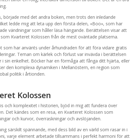
ing.
nges, började med det andra boken, men trots den inledande
vilket ledde mig att leta upp den första delen, «Boo», som har
tade vändningar som håller läsa hängande. Berättelsen visar att
e som Kvarteret Kolossen från de mest oväntade platserna.
ot som har använts under århundraden för att föra vidare gratis
deringar. Teman om kärlek och förlust var invävda i berättelsen
sin enkelhet. Böcker har en förmåga att fånga ditt hjärta, eller
r den komplexa dynamiken i Mellanöstern, en region som
bal politik i årtionden.
eret Kolossen
tis och komplexitet i historien, bjöd in mig att fundera över
ken. Det kändes som en resa, en Kvarteret Kolossen som
ingar och kurvor, överraskningar och avslöjanden.
ing särskilt spännande, med dess bild av en värld som rasar in i
ni, varje element arbetade tillsammans i perfekt harmoni för att