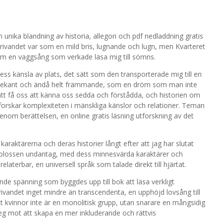
n unika blandning av historia, allegori och pdf nedladdning gratis
rivandet var som en mild bris, lugnande och lugn, men Kvarteret
om en vaggsång som verkade läsa mig till sömns.
s känsla av plats, det sätt som den transporterade mig till en
 bekant och ändå helt främmande, som en dröm som man inte
tt få oss att känna oss sedda och förstådda, och historien om
tforskar komplexiteten i mänskliga känslor och relationer. Teman
nom berättelsen, en online gratis läsning utforskning av det
 karaktärerna och deras historier långt efter att jag har slutat
 Kolossen undantag, med dess minnesvärda karaktärer och
aterbar, en universell språk som talade direkt till hjärtat.
de spänning som byggdes upp till bok att läsa verkligt
rivandet inget mindre än transcendenta, en upphöjd lovsång till
 kvinnor inte är en monolitisk grupp, utan snarare en mångsidig
eg mot att skapa en mer inkluderande och rättvis