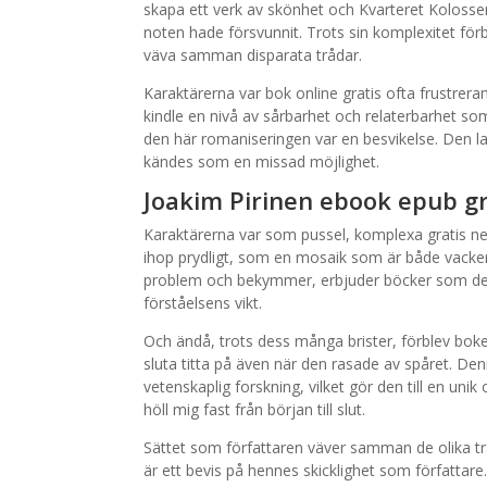
skapa ett verk av skönhet och Kvarteret Kolossen 
noten hade försvunnit. Trots sin komplexitet förbli
väva samman disparata trådar.
Karaktärerna var bok online gratis ofta frustrer
kindle en nivå av sårbarhet och relaterbarhet som
den här romaniseringen var en besvikelse. Den lade
kändes som en missad möjlighet.
Joakim Pirinen ebook epub gr
Karaktärerna var som pussel, komplexa gratis ned
ihop prydligt, som en mosaik som är både vacker oc
problem och bekymmer, erbjuder böcker som d
förståelsens vikt.
Och ändå, trots dess många brister, förblev boke
sluta titta på även när den rasade av spåret. D
vetenskaplig forskning, vilket gör den till en uni
höll mig fast från början till slut.
Sättet som författaren väver samman de olika tr
är ett bevis på hennes skicklighet som författare.