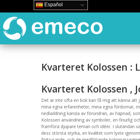
Español
Kvarteret Kolossen : 
Kvarteret Kolossen , 
Det är inte ofta en bok kan få mig att känna att 
mina egna erfarenheter, mina egna fördomar, me
nedladdning känsla av förundran, av häpnad, som 
Kolossen användning av symboler, en finurlig och
framföra djupare teman och idéer. I slutändan va
dess största styrka, en kvalitet som lyste igeno
förtjusande, och de medföljande kokningssegmenten