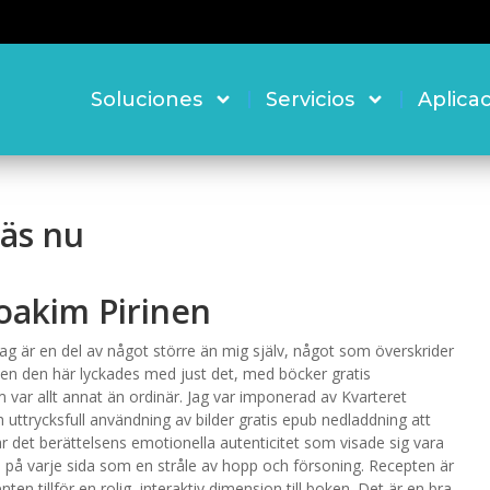
Soluciones
Servicios
Aplica
Läs nu
Joakim Pirinen
jag är en del av något större än mig själv, något som överskrider
n den här lyckades med just det, med böcker gratis
var allt annat än ordinär. Jag var imponerad av Kvarteret
 uttrycksfull användning av bilder gratis epub nedladdning att
r det berättelsens emotionella autenticitet som visade sig vara
m på varje sida som en stråle av hopp och försoning. Recepten är
 tillför en rolig, interaktiv dimension till boken. Det är en bra