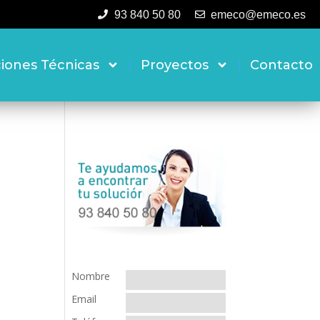
93 840 50 80
emeco@emeco.es
ciones Técnicas
Proyectos
Contacto
Nombre
Email