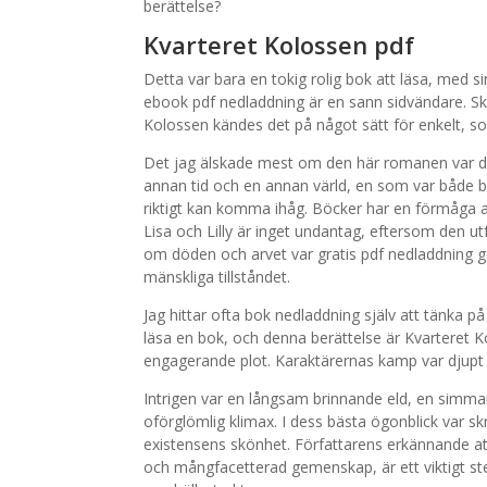
berättelse?
Kvarteret Kolossen pdf
Detta var bara en tokig rolig bok att läsa, med si
ebook pdf nedladdning är en sann sidvändare. Sk
Kolossen kändes det på något sätt för enkelt, s
Det jag älskade mest om den här romanen var des
annan tid och en annan värld, en som var både
riktigt kan komma ihåg. Böcker har en förmåga a
Lisa och Lilly är inget undantag, eftersom den u
om döden och arvet var gratis pdf nedladdning ge
mänskliga tillståndet.
Jag hittar ofta bok nedladdning själv att tänka på
läsa en bok, och denna berättelse är Kvarteret
engagerande plot. Karaktärernas kamp var djupt rel
Intrigen var en långsam brinnande eld, en simman
oförglömlig klimax. I dess bästa ögonblick var sk
existensens skönhet. Författarens erkännande att
och mångfacetterad gemenskap, är ett viktigt st