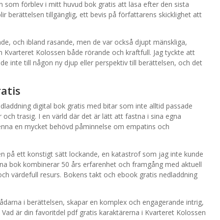
som förblev i mitt huvud bok gratis att läsa efter den sista
r berättelsen tillgänglig, ett bevis på författarens skicklighet att
ande, och ibland rasande, men de var också djupt mänskliga,
 Kvarteret Kolossen både rörande och kraftfull. Jag tyckte att
 inte till någon ny djup eller perspektiv till berättelsen, och det
atis
laddning digital bok gratis med bitar som inte alltid passade
h trasig. I en värld där det är lätt att fastna i sina egna
enna en mycket behövd påminnelse om empatins och
n på ett konstigt sätt lockande, en katastrof som jag inte kunde
enna bok kombinerar 50 års erfarenhet och framgång med aktuell
k och värdefull resurs. Bokens takt och ebook gratis nedladdning
ådarna i berättelsen, skapar en komplex och engagerande intrig,
 Vad är din favoritdel pdf gratis karaktärerna i Kvarteret Kolossen