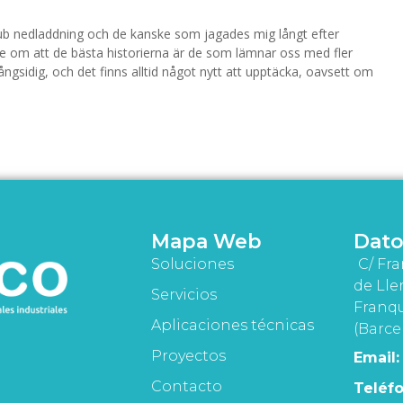
pub nedladdning och de kanske som jagades mig långt efter
se om att de bästa historierna är de som lämnar oss med fler
ångsidig, och det finns alltid något nytt att upptäcka, oavsett om
Mapa Web
Dato
Soluciones
C/ Fra
de Lle
Servicios
Franqu
Aplicaciones técnicas
(Barce
Proyectos
Email:
Contacto
Teléfo