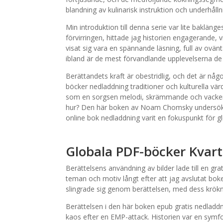
blandning av kulinarisk instruktion och underhålln
Min introduktion till denna serie var lite baklä
förvirringen, hittade jag historien engagerande, 
visat sig vara en spännande läsning, full av ovän
ibland är de mest förvandlande upplevelserna d
Berättandets kraft är obestridlig, och det är någ
böcker nedladdning traditioner och kulturella vär
som en sorgsen melodi, skrämmande och vacker i 
hur? Den här boken av Noam Chomsky undersöke
online bok nedladdning varit en fokuspunkt för glo
Globala PDF-böcker Kvart
Berättelsens användning av bilder lade till en gra
teman och motiv långt efter att jag avslutat bo
slingrade sig genom berättelsen, med dess krökn
Berättelsen i den här boken epub gratis nedladdn
kaos efter en EMP-attack. Historien var en symfo