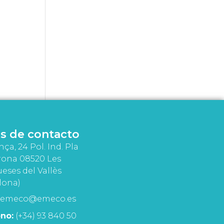
s de contacto
nça, 24 Pol. Ind. Pla
rona 08520 Les
eses del Vallès
lona)
emeco@emeco.es
no:
(+34) 93 840 50