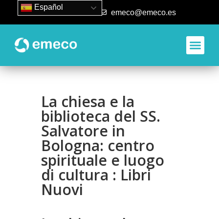
Español
93 840 50 80
emeco@emeco.es
La chiesa e la
biblioteca del SS.
Salvatore in
Bologna: centro
spirituale e luogo
di cultura : Libri
Nuovi