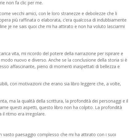
ie non fa clic per me.
, come vecchi amici, con le loro stranezze e debolezze che li
opera più raffinata o elaborata, c’era qualcosa di indubbiamente
line je ne sais quoi che mi ha attirato e non ha voluto lasciarmi
carica vita, mi ricordo del potere della narrazione per ispirare e
 modo nuovo e diverso. Anche se la conclusione della storia si è
pesso affascinante, pieno di momenti inaspettati di bellezza e
ili, con motivazioni che erano sia libro leggere che, a volte,
nta, ma la qualità della scrittura, la profondità dei personaggi e il
Dame questi aspetti, questo libro non ha colpito. La profondità
il ritmo era irregolare.
 vasto paesaggio complesso che mi ha attirato con i suoi