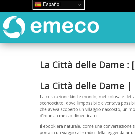
Español
La Città delle Dame : 
La Città delle Dame | 
La costruzione kindle mondo, meticolosa e dettag
sconosciuto, dove l’impossibile diventava possibi
che aveva scoperto un villaggio nascosto, un mo
d’infanzia mezzo dimenticato.
Il ebook era naturale, come una conversazione tr
porta in un viaggio alle radici della leggenda artu