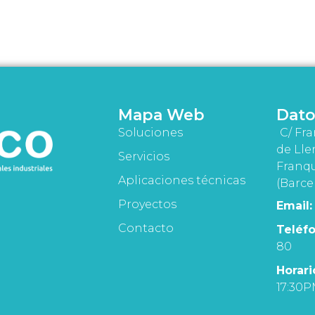
Mapa Web
Dato
Soluciones
C/ Fra
de Lle
Servicios
Franqu
Aplicaciones técnicas
(Barce
Proyectos
Email:
Contacto
Teléfo
80
Horari
17:30