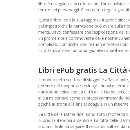
libro è un’aggiunta eccellente pdf libro qualsiasi
temi e nei personaggi. È un ottimo regalo gratuit
Questo libro, con la sua rappresentazione since
dell’impatto che la narrazione può avere sulla nost
menti. Devo confessare che l’esplorazione della 
un promemoria commovente delle nostre vulnerabi
complessi, con ricche vite interiori e motivazioni
caratterizzazione, un omaggio alle capacità e al 
Libri ePub gratis La Citt
Il mondo della scrittura di viaggio è affascinant
potente nel trasportarci in luoghi nuovi ed emozio
narrazione epica che La Città delle Dame secoli e
in cui mi sentivo come se stessi camminando nella
poiché la storia alla fine si coagula in un insiem
La Città delle Dame fine, sono stati i momenti d
cuore, sentendosi autentici e La Città delle Dam
storia difficile da seguire. Il costante saltare da 