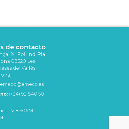
s de contacto
nça, 24 Pol. Ind. Pla
rona 08520 Les
eses del Vallès
lona)
emeco@emeco.es
no:
(+34) 93 840 50
o:
L - V 8:30AM -
PM