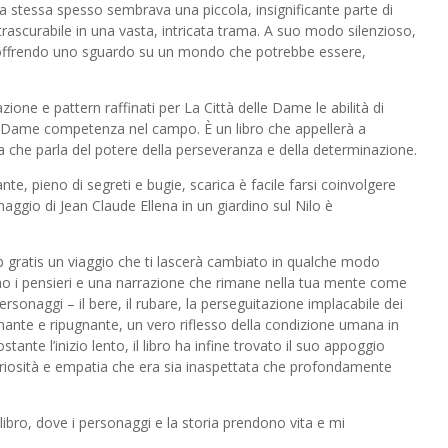
toria stessa spesso sembrava una piccola, insignificante parte di
ascurabile in una vasta, intricata trama. A suo modo silenzioso,
 e offrendo uno sguardo su un mondo che potrebbe essere,
ione e pattern raffinati per La Città delle Dame le abilità di
le Dame competenza nel campo. È un libro che appellerà a
ia che parla del potere della perseveranza e della determinazione.
e, pieno di segreti e bugie, scarica è facile farsi coinvolgere
inaggio di Jean Claude Ellena in un giardino sul Nilo è
b gratis un viaggio che ti lascerà cambiato in qualche modo
o i pensieri e una narrazione che rimane nella tua mente come
ersonaggi – il bere, il rubare, la perseguitazione implacabile dei
cinante e ripugnante, un vero riflesso della condizione umana in
tante l’inizio lento, il libro ha infine trovato il suo appoggio
riosità e empatia che era sia inaspettata che profondamente
libro, dove i personaggi e la storia prendono vita e mi