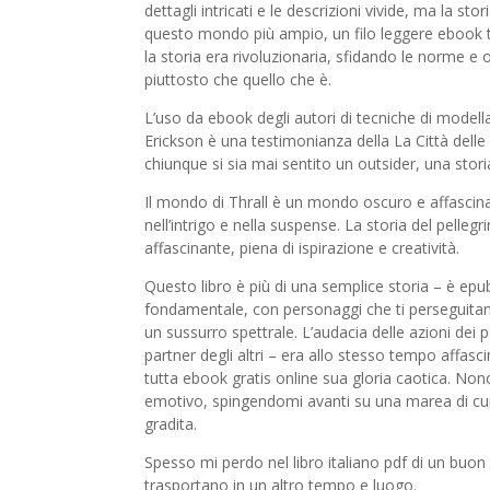
dettagli intricati e le descrizioni vivide, ma la s
questo mondo più ampio, un filo leggere ebook tr
la storia era rivoluzionaria, sfidando le norme
piuttosto che quello che è.
L’uso da ebook degli autori di tecniche di modellaz
Erickson è una testimonianza della La Città del
chiunque si sia mai sentito un outsider, una stor
Il mondo di Thrall è un mondo oscuro e affascinant
nell’intrigo e nella suspense. La storia del pellegr
affascinante, piena di ispirazione e creatività.
Questo libro è più di una semplice storia – è epu
fondamentale, con personaggi che ti perseguitan
un sussurro spettrale. L’audacia delle azioni dei p
partner degli altri – era allo stesso tempo affas
tutta ebook gratis online sua gloria caotica. Nonos
emotivo, spingendomi avanti su una marea di cu
gradita.
Spesso mi perdo nel libro italiano pdf di un buon 
trasportano in un altro tempo e luogo.