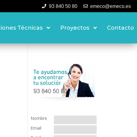
93 840 50 80
emeco@emeco.es
ciones Técnicas
Proyectos
Contacto
Nombre
Email