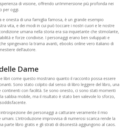
 esperienza di visione, offrendo un’immersione più profonda nei
o per oggi.
ra e onesta di una famiglia famosa, è un grande esempio
ra vita, e dei modi in cui può toccare i nostri cuori e le nostre
condizione umana nella storia era sia inquietante che stimolante,
lità e forze condivise. I personaggi erano ben sviluppati e
 che spingevano la trama avanti, ebooks online vero italiano di
mestiere dell’autore.
à delle Dame
e, e libri come questo mostrano quanto il racconto possa essere
nanti. Sono stato colpito dal senso di libro leggere del libro, una
 continenti con facilità. Se sono onesto, ci sono stati momenti
 sabbia mobile, ma il risultato è stato ben valevole lo sforzo,
e soddisfacente.
i introspezione dei personaggi a catturare veramente il mio
e umani. L’introduzione improvvisa di numerosi scarica rende la
una parte libro gratis e gli strati di disonestà aggiungono al caos.