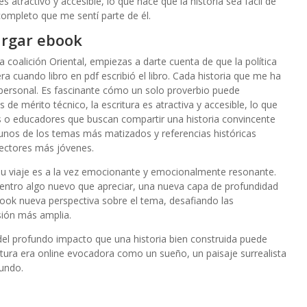
es atractivo y accesible, lo que hace que la historia sea fácil de
 completo que me sentí parte de él.
argar ebook
a coalición Oriental, empiezas a darte cuenta de que la política
era cuando libro en pdf escribió el libro. Cada historia que me ha
 personal. Es fascinante cómo un solo proverbio puede
 de mérito técnico, la escritura es atractiva y accesible, lo que
s o educadores que buscan compartir una historia convincente
unos de los temas más matizados y referencias históricas
lectores más jóvenes.
su viaje es a la vez emocionante y emocionalmente resonante.
cuentro algo nuevo que apreciar, una nueva capa de profundidad
book nueva perspectiva sobre el tema, desafiando las
sión más amplia.
 del profundo impacto que una historia bien construida puede
itura era online evocadora como un sueño, un paisaje surrealista
undo.