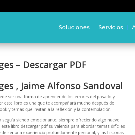
Soluciones
Servicios
A
nges – Descargar PDF
nges , Jaime Alfonso Sandoval
ede ser una forma de aprender de los errores del pasado y
leer este libro es una que te acompañará mucho después de
ook y temas que invitan a la reflexión y la contemplación.
ia seguía siendo emocionante, siempre ofreciendo algo nuevo.
este libro descargar pdf su valentía para abordar temas difíciles
uede ser una experiencia profundamente personal, y las historias