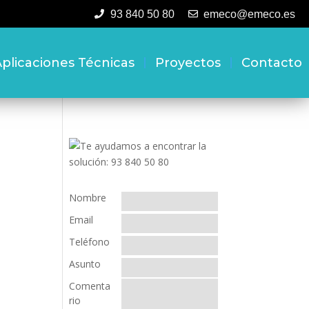
93 840 50 80
emeco@emeco.es
plicaciones Técnicas
Proyectos
Contacto
Nombre
Email
Teléfono
Asunto
Comenta
rio