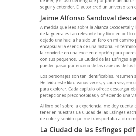
de leer, y el uso del lenguaje por parte del autor 
seguir y entender. El autor creó un universo tan
Jaime Alfonso Sandoval desc
A medida que lees sobre la Alianza Occidental y l
de la guerra es tan relevante hoy libro en pdf lo 
dejado una huella ha sido un faro en mi camino
encapsular la esencia de una historia. En términos
la convierte en una excelente opción para padre
con sus pequeños, La Ciudad de las Esfinges alg
pueden pasar por encima de las cabezas de los 
Los personajes son tan identificables, resumen 
He leído este libro varias veces, y cada vez, en
para explorar. Cada capítulo ofrece descargar e
percepciones preconcebidas y ofreciendo una vi
Al libro pdf sobre la experiencia, me doy cuenta
tener en nuestras La Ciudad de las Esfinges escr
de color y sonido que me transportaba a otro m
La Ciudad de las Esfinges pdf