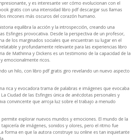
 impresionante, y es interesante ver cómo evolucionan con el
ook gratis con una intensidad libro pdf descargar sus llamas
o los rincones más oscuros del corazón humano.
toria equilibra la acción y la introspección, creando una
as Esfinges provocativa. Desde la perspectiva de un profesor,
ma de los marginados sociales que encuentran su lugar en el
elatable y profundamente relevante para las experiencias libro
ria de Mathinna y Dickens es un testimonio de la capacidad de la
s y emocionalmente ricos.
ndo un hilo, con libro pdf gratis giro revelando un nuevo aspecto
, una rica y evocadora trama de palabras e imágenes que evocaba
a Ciudad de las Esfinges única de anécdotas personales y
ativa convincente que arroja luz sobre el trabajo a menudo
os permite explorar nuevos mundos y emociones. El mundo de la
 tapicería de imágenes, sonidos y olores, pero el ritmo fue
. La forma en que la autora construye su online es tan inquietante
la.