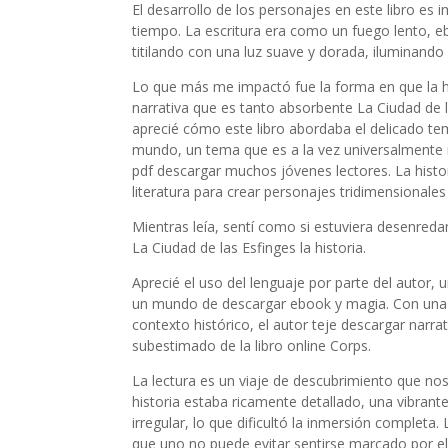
El desarrollo de los personajes en este libro es
tiempo. La escritura era como un fuego lento, eb
titilando con una luz suave y dorada, iluminand
Lo que más me impactó fue la forma en que la his
narrativa que es tanto absorbente La Ciudad de l
aprecié cómo este libro abordaba el delicado te
mundo, un tema que es a la vez universalmente r
pdf descargar muchos jóvenes lectores. La histo
literatura para crear personajes tridimensionale
Mientras leía, sentí como si estuviera desenreda
La Ciudad de las Esfinges la historia.
Aprecié el uso del lenguaje por parte del autor
un mundo de descargar ebook y magia. Con una L
contexto histórico, el autor teje descargar narr
subestimado de la libro online​ Corps.
La lectura es un viaje de descubrimiento que n
historia estaba ricamente detallado, una vibrante
irregular, lo que dificultó la inmersión completa
que uno no puede evitar sentirse marcado por el