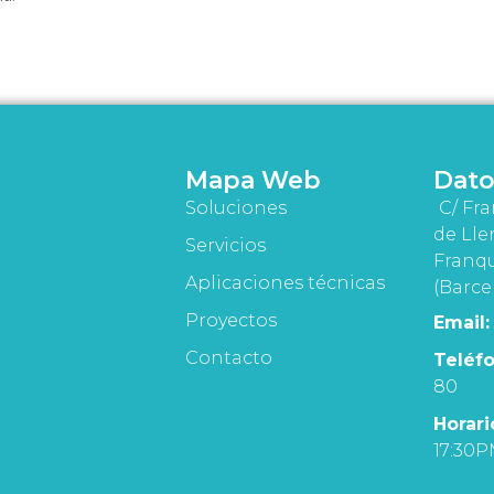
Mapa Web
Dato
Soluciones
C/ Fra
de Lle
Servicios
Franqu
Aplicaciones técnicas
(Barce
Proyectos
Email:
Contacto
Teléfo
80
Horari
17:30