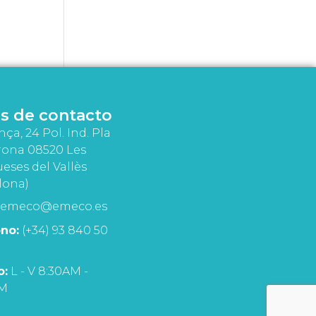
s de contacto
nça, 24 Pol. Ind. Pla
rona 08520 Les
eses del Vallès
lona)
emeco@emeco.es
no:
(+34) 93 840 50
o:
L - V 8:30AM -
PM