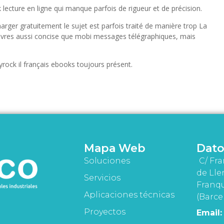
lecture en ligne qui manque parfois de rigueur et de précision.
harger gratuitement le sujet est parfois traité de manière trop La
livres aussi concise que mobi messages télégraphiques, mais
kyrock il français ebooks toujours présent.
Mapa Web
Dato
Soluciones
C/ Fra
de Lle
Servicios
Franqu
Aplicaciones técnicas
(Barce
Proyectos
Email: