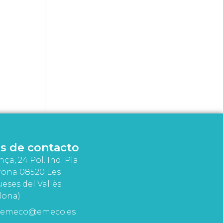
s de contacto
nça, 24 Pol. Ind. Pla
rona 08520 Les
eses del Vallès
lona)
emeco@emeco.es