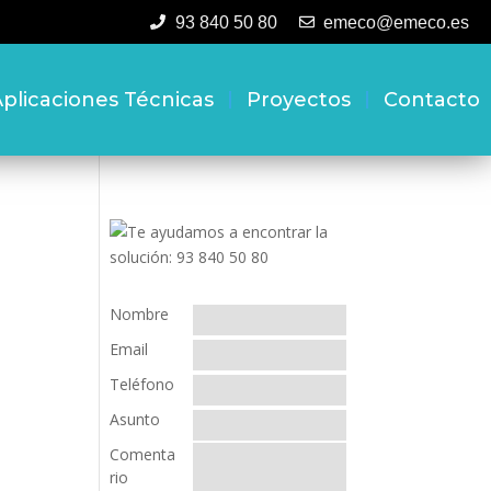
93 840 50 80
emeco@emeco.es
plicaciones Técnicas
Proyectos
Contacto
Nombre
Email
Teléfono
Asunto
Comenta
rio