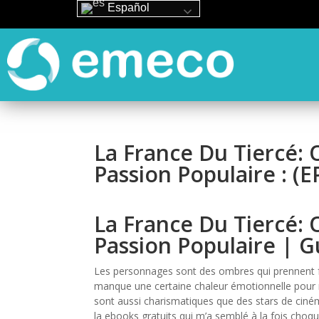
Español
La France Du Tiercé: 
Passion Populaire : (
La France Du Tiercé: 
Passion Populaire | 
Les personnages sont des ombres qui prennent for
manque une certaine chaleur émotionnelle pour r
sont aussi charismatiques que des stars de cinéma
la ebooks gratuits qui m’a semblé à la fois choqu