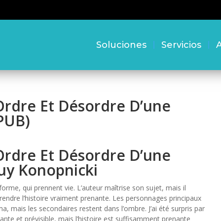
Soluciones
Servicios
A
Ordre Et Désordre D’une
EPUB)
Ordre Et Désordre D’une
Guy Konopnicki
me, qui prennent vie. L’auteur maîtrise son sujet, mais il
endre l’histoire vraiment prenante. Les personnages principaux
, mais les secondaires restent dans l’ombre. J’ai été surpris par
ante et prévisible, mais l’histoire est suffisamment prenante