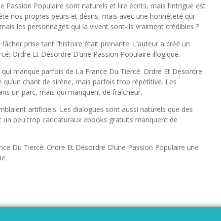
assion Populaire sont naturels et lire écrits, mais l’intrigue est
flète nos propres peurs et désirs, mais avec une honnêteté qui
 mais les personnages qui la vivent sont-ils vraiment crédibles ?
 lâcher prise tant l’histoire était prenante. L’auteur a créé un
ercé: Ordre Et Désordre D’une Passion Populaire illogique.
is qui manque parfois de La France Du Tiercé: Ordre Et Désordre
qu’un chant de sirène, mais parfois trop répétitive. Les
dans un parc, mais qui manquent de fraîcheur.
laient artificiels. Les dialogues sont aussi naturels que des
t un peu trop caricaturaux ebooks gratuits manquent de
rance Du Tiercé: Ordre Et Désordre D’une Passion Populaire une
ie.