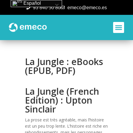
Español
93 840 50 80
emeco@emeco.es
Aplicacione
La Jungle : eBooks
(EPUB, PDF)
La Jungle (French
Edition) : Upton
Sinclair
La prose est très agréable, mais l’histoire
est un peu trop lente. L’histoire est riche en
rebondissements, mais les personnages