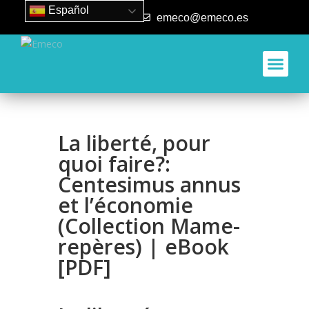
Español
93 840 50 80
emeco@emeco.es
Aplicacione
La liberté, pour
quoi faire?:
Centesimus annus
et l’économie
(Collection Mame-
repères) | eBook
[PDF]