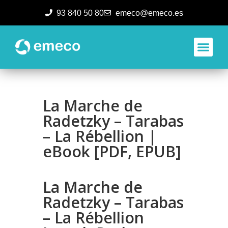
93 840 50 80
emeco@emeco.es
Aplicacione
La Marche de
Radetzky – Tarabas
– La Rébellion |
eBook [PDF, EPUB]
La Marche de
Radetzky – Tarabas
– La Rébellion