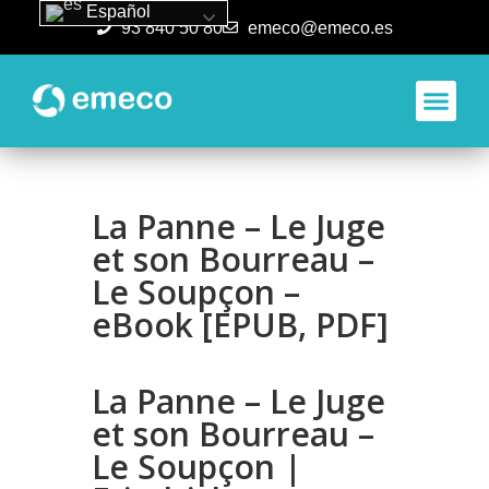
Español
93 840 50 80
emeco@emeco.es
Aplicacione
La Panne – Le Juge
et son Bourreau –
Le Soupçon –
eBook [EPUB, PDF]
La Panne – Le Juge
et son Bourreau –
Le Soupçon |