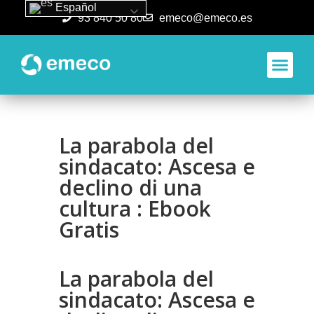
Español
93 840 50 80
emeco@emeco.es
Aplicacione
La parabola del
sindacato: Ascesa e
declino di una
cultura : Ebook
Gratis
La parabola del
sindacato: Ascesa e