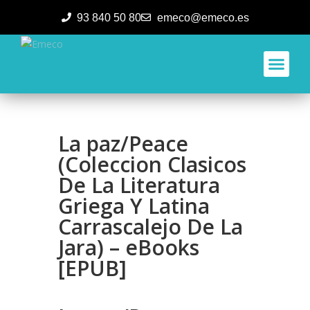
93 840 50 80
emeco@emeco.es
Aplicacione
La paz/Peace
(Coleccion Clasicos
De La Literatura
Griega Y Latina
Carrascalejo De La
Jara) – eBooks
[EPUB]